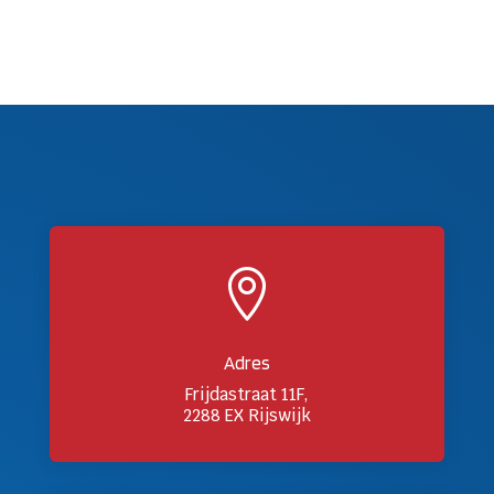

Adres
Frijdastraat 11F,
2288 EX Rijswijk