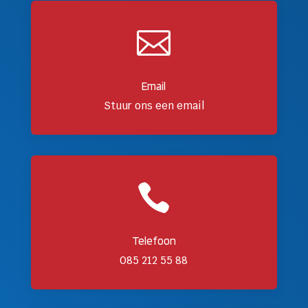

Email
Stuur ons een email

Telefoon
085 212 55 88