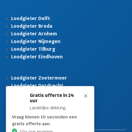
Loodgieter Delft
Loodgieter Breda
Loodgieter Arnhem
Loodgieter Nijmegen
Loodgieter Tilburg
Loodgieter Eindhoven
Loodgieter Zoetermeer
Loodgieter Dordrecht
Loodgieter Rijswijk
Gratis offerte in 24
M
uur
Loodgieter Schiedam
Landelijke dekking.
Loodgieter Leidschendam
Loodgieter Hilversum
Vraag binnen 10 seconden een
gratis offerte aan.
10+ jaar ervaring