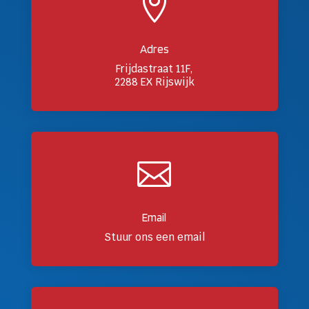

Adres
Frijdastraat 11F,
2288 EX Rijswijk

Email
Stuur ons een email