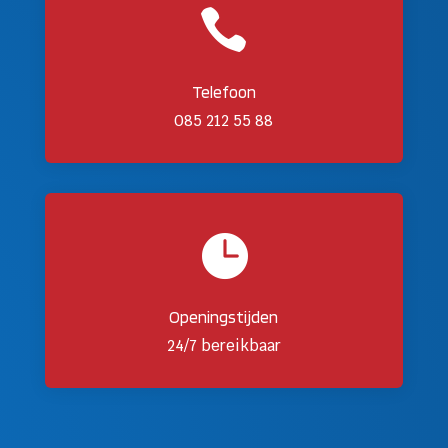

Telefoon
085 212 55 88

Openingstijden
24/7 bereikbaar