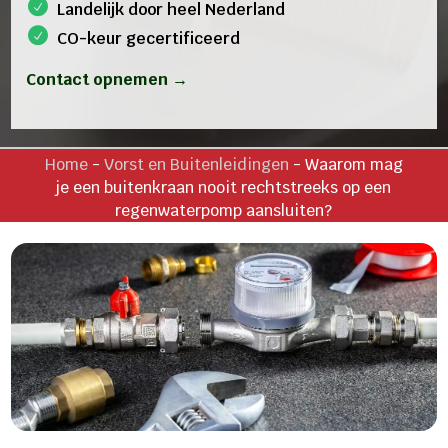
Landelijk door heel Nederland
CO-keur gecertificeerd
Contact opnemen →
Home
-
Vorst en Buitenleidingen
-
Waarom mag
je een buitenkraan nooit rechtstreeks op een
regenwaterpomp aansluiten?