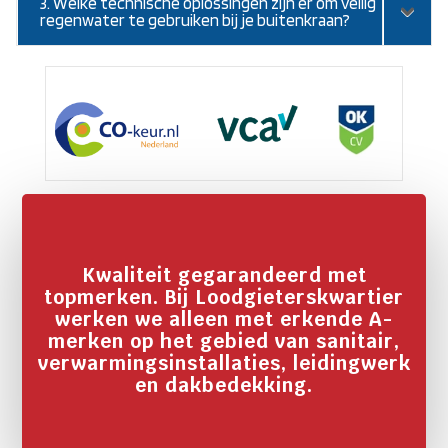
3. Welke technische oplossingen zijn er om veilig
regenwater te gebruiken bij je buitenkraan?
Kwaliteit gegarandeerd met
topmerken. Bij Loodgieterskwartier
werken we alleen met erkende A-
merken op het gebied van sanitair,
verwarmingsinstallaties, leidingwerk
en dakbedekking.