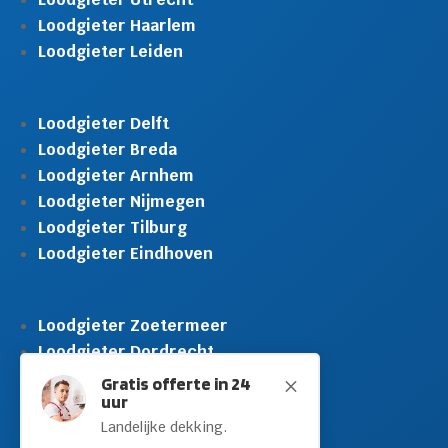
Loodgieter Haarlem
Loodgieter Leiden
Loodgieter Delft
Loodgieter Breda
Loodgieter Arnhem
Loodgieter Nijmegen
Loodgieter Tilburg
Loodgieter Eindhoven
Loodgieter Zoetermeer
Loodgieter Dordrecht
Loodgieter Rijswijk
Gratis offerte in 24
M
uur
Loodgieter Schiedam
Landelijke dekking.
Loodgieter Leidschendam