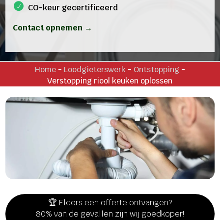
CO-keur gecertificeerd
Contact opnemen →
Home
-
Loodgieterswerk
-
Ontstopping
-
Verstopping riool keuken oplossen
🏆 Elders een offerte ontvangen?
80% van de gevallen zijn wij goedkoper!