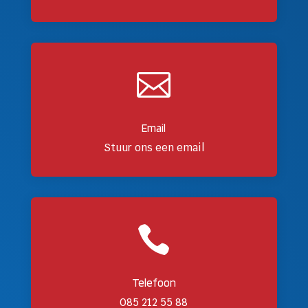

Email
Stuur ons een email

Telefoon
085 212 55 88