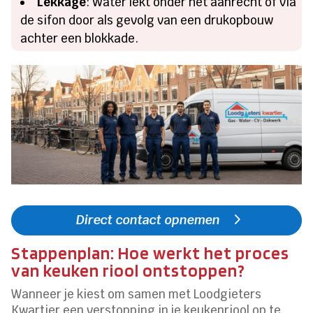
Lekkage
: Water lekt onder het aanrecht of via
de sifon door als gevolg van een drukopbouw
achter een blokkade.
Direct contact opnemen
Stappenplan: Hoe werkt het proces
van keuken riool ontstoppen?
Wanneer je kiest om samen met Loodgieters
Kwartier een verstopping in je keukenriool op te