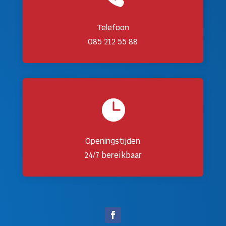
Telefoon
085 212 55 88

Openingstijden
24/7 bereikbaar