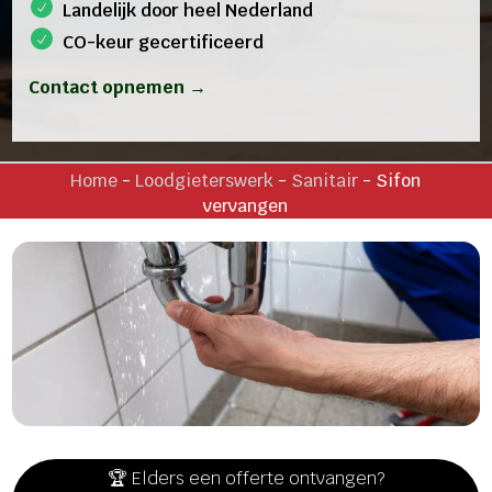
Landelijk door heel Nederland
CO-keur gecertificeerd
Contact opnemen →
Home
-
Loodgieterswerk
-
Sanitair
-
Sifon
vervangen
🏆 Elders een offerte ontvangen?