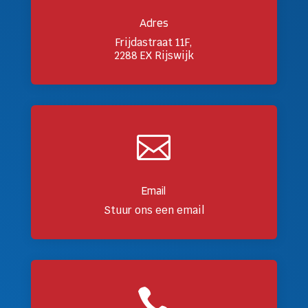
Adres
Frijdastraat 11F,
2288 EX Rijswijk

Email
Stuur ons een email
