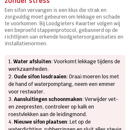
zonder stress
Een sifon vervangen is een klus die strak en
zorgvuldig moet gebeuren om lekkage en schade
te voorkomen. Bij Loodgieters Kwartier volgen wij
een beproefd stappenprotocol, gebaseerd op de
richtlijnen van erkende loodgietersorganisaties en
installatienormen.
Water afsluiten
: Voorkomt lekkage tijdens de
werkzaamheden.
Oude sifon losdraaien
: Draai moeren los met
de hand of waterpomptang, neem een emmer
voor restwater.
Aansluitingen schoonmaken
: Verwijder vet-
en zeepresten, controleer op kalk en
roestvlekken aan de leidingmond.
Nieuwe sifon plaatsen
: Let op de
waterdichting, rubberringen en sluit alles stevig