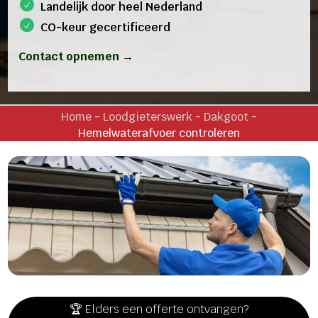
Landelijk door heel Nederland
CO-keur gecertificeerd
Contact opnemen →
Home
-
Loodgieterswerk
-
Dakgoot
-
Hemelwaterafvoer controleren
🏆 Elders een offerte ontvangen?