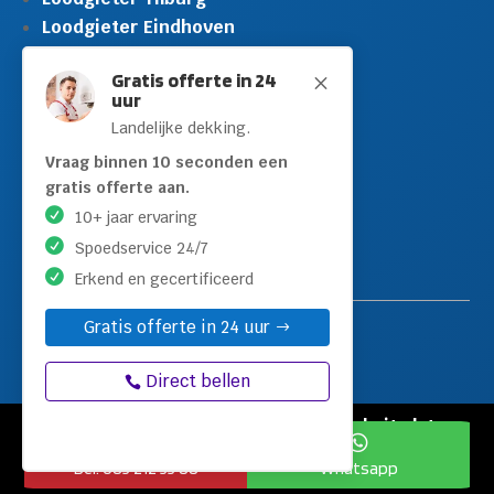
Loodgieter Eindhoven
Gratis offerte in 24
M
uur
Loodgieter Zoetermeer
Landelijke dekking.
Loodgieter Dordrecht
Loodgieter Rijswijk
Vraag binnen 10 seconden een
gratis offerte aan.
Loodgieter Schiedam
10+ jaar ervaring
Loodgieter Leidschendam
Loodgieter Hilversum
Spoedservice 24/7
Erkend en gecertificeerd
Gratis offerte in 24 uur
Direct bellen
© Copyright Loodgieters Kwartier |
Website laten


maken door Flexamedia
Bel: 085 212 55 88
Whatsapp
Privacyverklaring
|
Disclaimer
|
KVK-nummer: