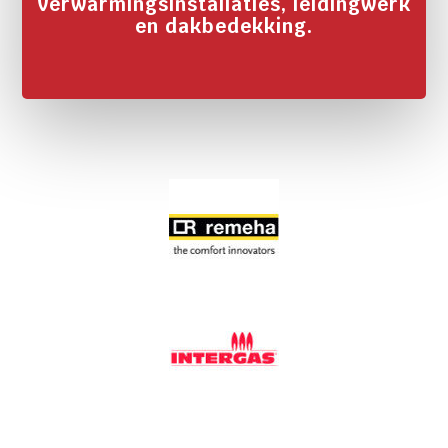
verwarmingsinstallaties, leidingwerk
en dakbedekking.