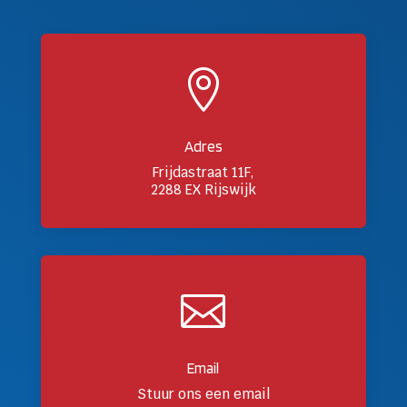

Adres
Frijdastraat 11F,
2288 EX Rijswijk

Email
Stuur ons een email