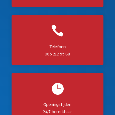

Telefoon
085 212 55 88

Openingstijden
24/7 bereikbaar