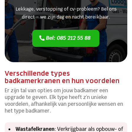
Lekkage, verstopping of cv-probleem? Bel ons
direct – we zijn dag en nacht bereikbaar.
Bel: 085 212 55 88
Verschillende types
badkamerkranen en hun voordelen
Er zijn tal van opties om jouw badkamer een
upgrade te geven. Elk type heeft z’n unieke
voordelen, afhankelijk van persoonlijke wensen en
het type badkamer.
Wastafelkranen
: Verkrijgbaar als opbouw- of