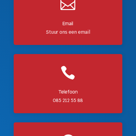

Email
Stuur ons een email

Telefoon
085 212 55 88