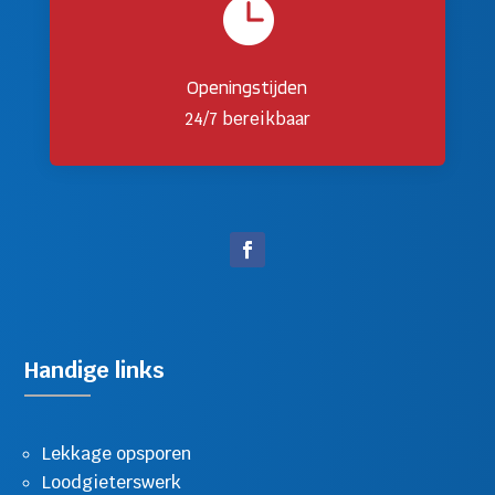

Openingstijden
24/7 bereikbaar
Handige links
Lekkage opsporen
Loodgieterswerk