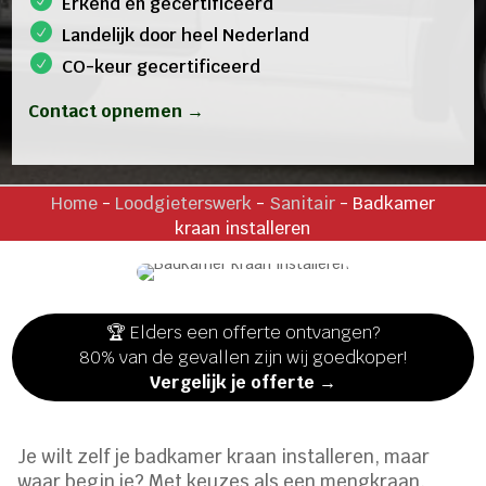
Erkend en gecertificeerd
Landelijk door heel Nederland
CO-keur gecertificeerd
Contact opnemen →
Home
-
Loodgieterswerk
-
Sanitair
-
Badkamer
kraan installeren
🏆 Elders een offerte ontvangen?
80% van de gevallen zijn wij goedkoper!
Vergelijk je offerte →
Je wilt zelf je badkamer kraan installeren, maar
waar begin je? Met keuzes als een mengkraan,