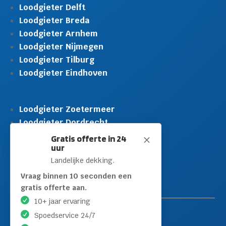
Loodgieter Delft
Loodgieter Breda
Loodgieter Arnhem
Loodgieter Nijmegen
Loodgieter Tilburg
Loodgieter Eindhoven
Loodgieter Zoetermeer
Loodgieter Dordrecht
Loodgieter Rijswijk
Gratis offerte in 24
M
uur
Loodgieter Schiedam
Landelijke dekking.
Loodgieter Leidschendam
Loodgieter Hilversum
Vraag binnen 10 seconden een
gratis offerte aan.
10+ jaar ervaring
Spoedservice 24/7