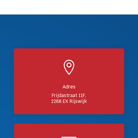

Adres
Frijdastraat 11F,
2288 EX Rijswijk