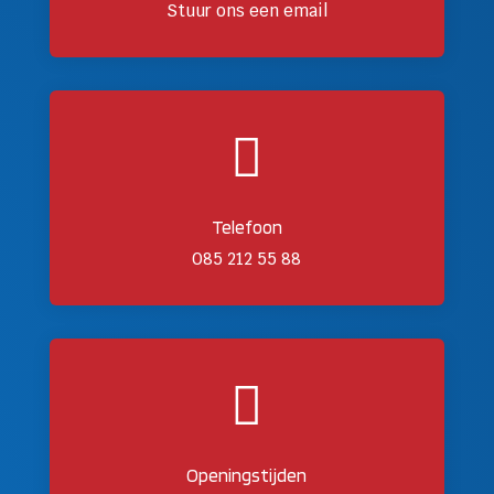
Stuur ons een email

Telefoon
085 212 55 88

Openingstijden