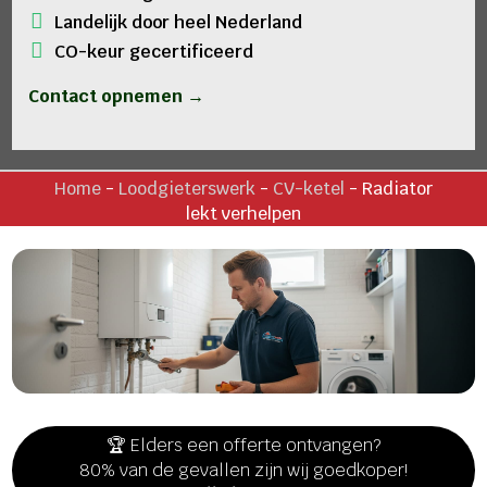
Landelijk door heel Nederland
CO-keur gecertificeerd
Contact opnemen →
Home
-
Loodgieterswerk
-
CV-ketel
-
Radiator
lekt verhelpen
🏆 Elders een offerte ontvangen?
80% van de gevallen zijn wij goedkoper!