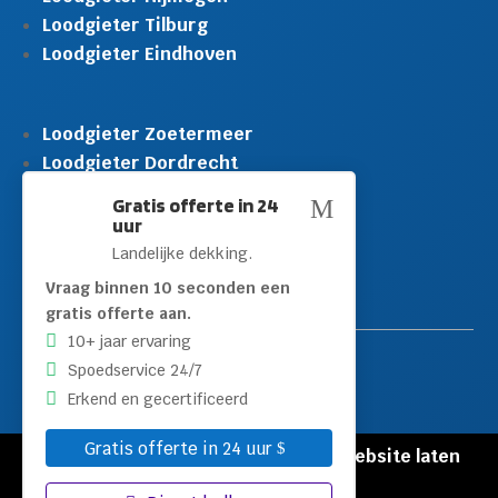
Loodgieter Tilburg
Loodgieter Eindhoven
Loodgieter Zoetermeer
Loodgieter Dordrecht
Loodgieter Rijswijk
Gratis offerte in 24
M
Loodgieter Schiedam
uur
Loodgieter Leidschendam
Landelijke dekking.
Loodgieter Hilversum
Vraag binnen 10 seconden een
gratis offerte aan.
10+ jaar ervaring
Spoedservice 24/7
Erkend en gecertificeerd
Gratis offerte in 24 uur
© Copyright Loodgieters Kwartier |
Website laten
maken door Flexamedia