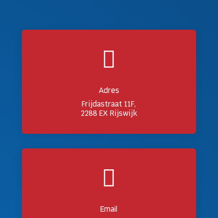

Adres
Frijdastraat 11F,
2288 EX Rijswijk

Email