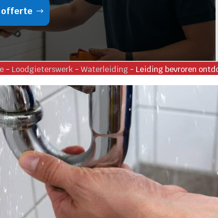
 offerte
e
-
Loodgieterswerk
-
Waterleiding
-
Leiding bevroren ontd