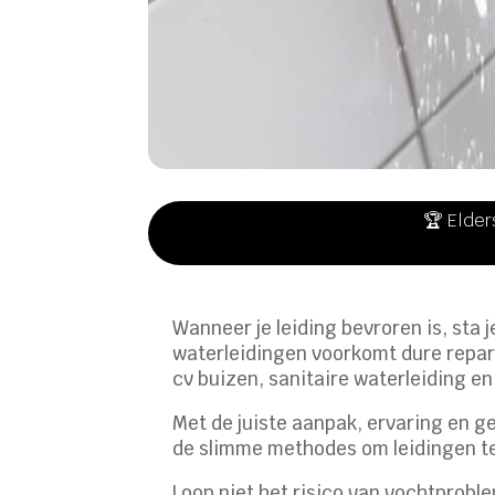
🏆 Elder
Wanneer je leiding bevroren is, sta
waterleidingen voorkomt dure repara
cv buizen, sanitaire waterleiding e
Met de juiste aanpak, ervaring en g
de slimme methodes om leidingen te 
Loop niet het risico van vochtprobl