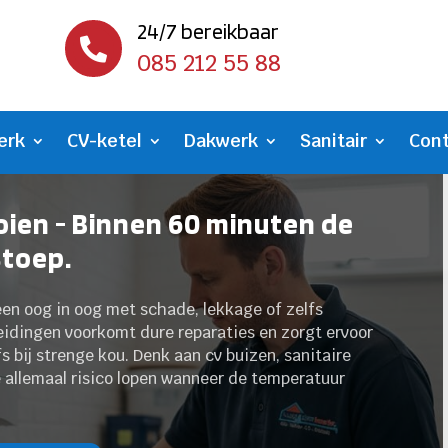
24/7 bereikbaar

085 212 55 88
erk
CV-ketel
Dakwerk
Sanitair
Con
ien - Binnen 60 minuten de
stoep.
teen oog in oog met schade, lekkage of zelfs
idingen voorkomt dure reparaties en zorgt ervoor
s bij strenge kou. Denk aan cv buizen, sanitaire
 allemaal risico lopen wanneer de temperatuur