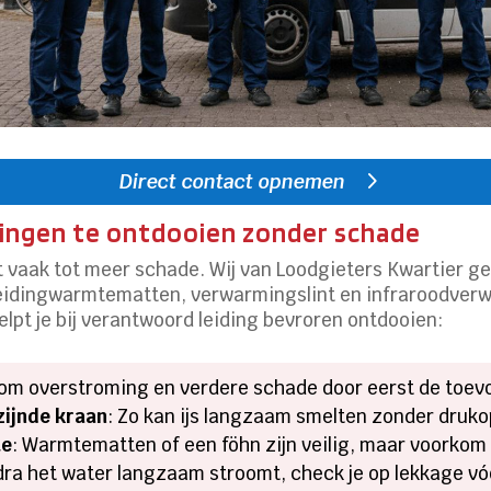
Direct contact opnemen
dingen te ontdooien zonder schade
dt vaak tot meer schade. Wij van Loodgieters Kwartier g
leidingwarmtematten, verwarmingslint en infraroodver
lpt je bij verantwoord leiding bevroren ontdooien:
om overstroming en verdere schade door eerst de toevoe
zijnde kraan
: Zo kan ijs langzaam smelten zonder druk
te
: Warmtematten of een föhn zijn veilig, maar voorkom 
dra het water langzaam stroomt, check je op lekkage vó