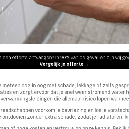
s een offerte ontvangen? In 90% van de gevallen zijn wij g
Vergelijk je offerte →
 je meteen oog in oog met schade, lekkage of zelfs ges
ties en zorgt ervoor dat je snel weer stromend water he
n verwarmingsleidingen die allemaal risico lopen wanne
ereedschappen voorkom je bevriezing en los je vorstscha
ontdooien zonder extra schade, zodat je radiatoren, kr
emen of hoge kosten en vertrouw op onze kennis. Bekijk