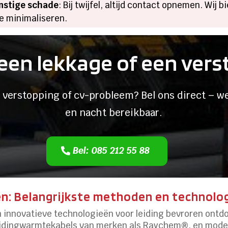
nstige schade
: Bij twijfel, altijd contact opnemen. Wij 
e minimaliseren.
een lekkage of een ver
 verstopping of cv-probleem? Bel ons direct – we
en nacht bereikbaar.
Bel: 085 212 55 88
en: Belangrijkste methoden en technolo
n innovatieve technologieën voor leiding bevroren ontd
leidingwarmtekabels van merken als Raychem®, en mode