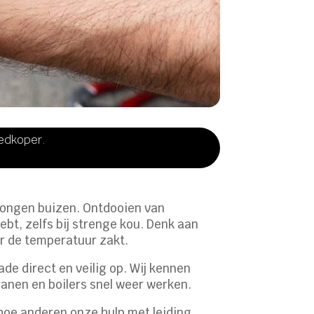
oedkoper.
prongen buizen. Ontdooien van
bt, zelfs bij strenge kou. Denk aan
er de temperatuur zakt.
de direct en veilig op. Wij kennen
anen en boilers snel weer werken.
 hoe anderen onze hulp met leiding