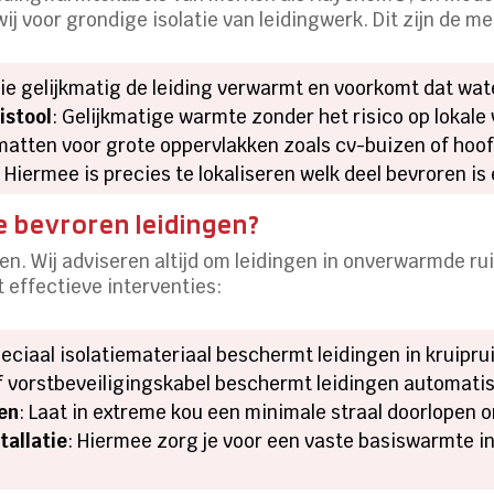
j voor grondige isolatie van leidingwerk. Dit zijn de 
 die gelijkmatig de leiding verwarmt en voorkomt dat wa
istool
: Gelijkmatige warmte zonder het risico op lokale
e matten voor grote oppervlakken zoals cv-buizen of hoo
: Hiermee is precies te lokaliseren welk deel bevroren is
e bevroren leidingen?
en. Wij adviseren altijd om leidingen in onverwarmde ru
t effectieve interventies:
peciaal isolatiemateriaal beschermt leidingen in kruip
of vorstbeveiligingskabel beschermt leidingen automati
en
: Laat in extreme kou een minimale straal doorlopen 
tallatie
: Hiermee zorg je voor een vaste basiswarmte in