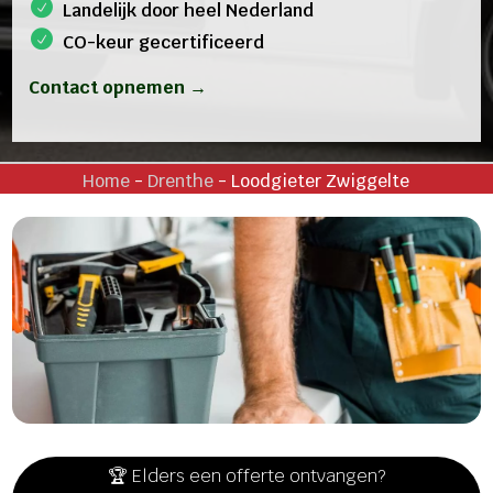
Landelijk door heel Nederland
CO-keur gecertificeerd
Contact opnemen →
Home
-
Drenthe
-
Loodgieter Zwiggelte
🏆 Elders een offerte ontvangen?