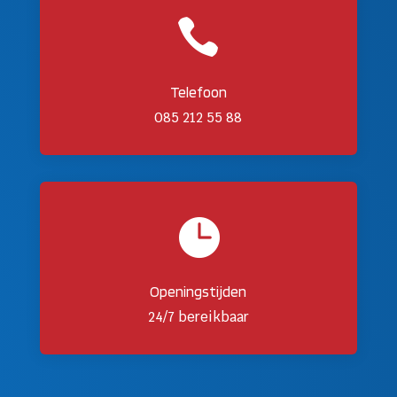

Telefoon
085 212 55 88

Openingstijden
24/7 bereikbaar