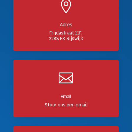

Adres
Frijdastraat 11F,
2288 EX Rijswijk

Email
Stuur ons een email