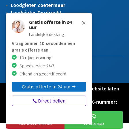
Loodgieter Zoetermeer
Loodgieter Dordrecht
Loodgieter Rijswijk
Gratis offerte in 24
M
uur
Loodgieter Schiedam
Landelijke dekking.
Loodgieter Leidschendam
Loodgieter Hilversum
Vraag binnen 10 seconden een
gratis offerte aan.
10+ jaar ervaring
Spoedservice 24/7
Erkend en gecertificeerd
Gratis offerte in 24 uur
© Copyright Loodgieters Kwartier |
Website laten
maken door Flexamedia
Direct bellen
Privacyverklaring
|
Disclaimer
|
KVK-nummer:
60471840


Bel: 085 212 55 88
Whatsapp