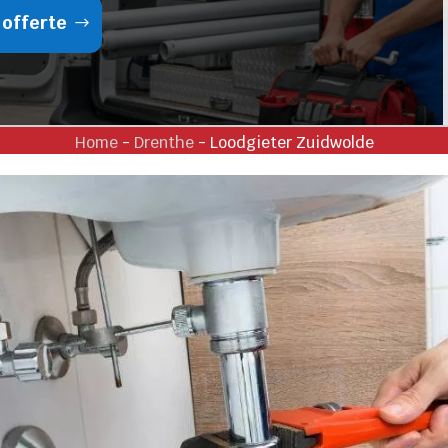
 offerte
Home
-
Drenthe
-
Loodgieter Zuidwolde