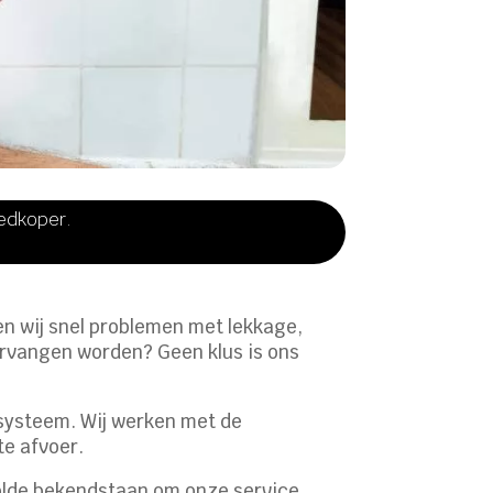
oedkoper.
en wij snel problemen met lekkage,
vervangen worden? Geen klus is ons
ssysteem. Wij werken met de
te afvoer.
wolde bekendstaan om onze service.