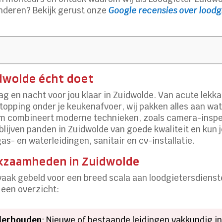
nderen? Bekijk gerust onze
Google recensies over loodg
idwolde écht doet
ag en nacht voor jou klaar in Zuidwolde. Van acute lekk
opping onder je keukenafvoer, wij pakken alles aan wat 
eam combineert moderne technieken, zoals camera-inspe
jven panden in Zuidwolde van goede kwaliteit en kun je 
s- en waterleidingen, sanitair en cv-installatie.
rkzaamheden in Zuidwolde
vaak gebeld voor een breed scala aan loodgietersdien
 een overzicht:
nderhouden
: Nieuwe of bestaande leidingen vakkundig in