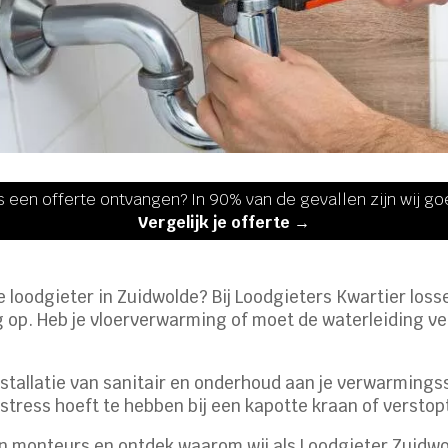
s een offerte ontvangen? In 90% van de gevallen zijn wij g
Vergelijk je offerte →
 loodgieter in Zuidwolde? Bij Loodgieters Kwartier loss
ng op. Heb je vloerverwarming of moet de waterleiding 
nstallatie van sanitair en onderhoud aan je verwarming
stress hoeft te hebben bij een kapotte kraan of verstop
ren monteurs en ontdek waarom wij als Loodgieter Zuid