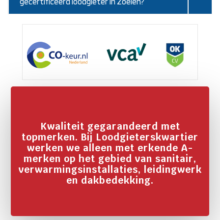
gecertificeerd loodgieter in Zoelen?
Kwaliteit gegarandeerd met
topmerken. Bij Loodgieterskwartier
werken we alleen met erkende A-
merken op het gebied van sanitair,
verwarmingsinstallaties, leidingwerk
en dakbedekking.