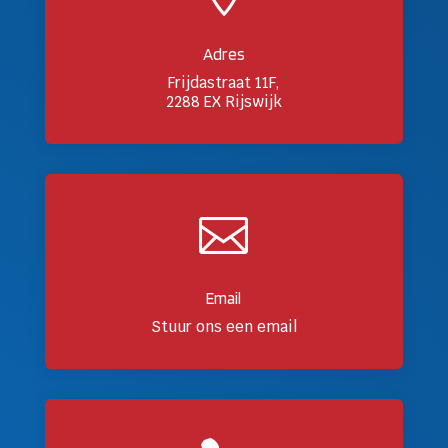
Adres
Frijdastraat 11F,
2288 EX Rijswijk

Email
Stuur ons een email