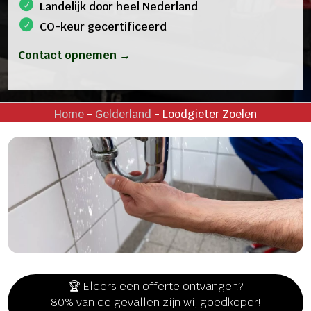
Landelijk door heel Nederland
CO-keur gecertificeerd
Contact opnemen →
Home
-
Gelderland
-
Loodgieter Zoelen
🏆 Elders een offerte ontvangen?
80% van de gevallen zijn wij goedkoper!