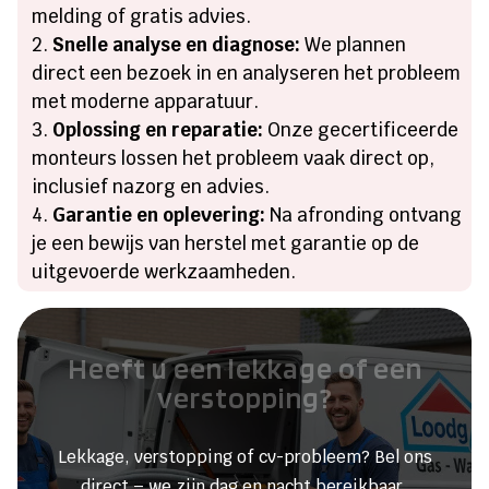
melding of gratis advies.
Snelle analyse en diagnose:
We plannen
direct een bezoek in en analyseren het probleem
met moderne apparatuur.
Oplossing en reparatie:
Onze gecertificeerde
monteurs lossen het probleem vaak direct op,
inclusief nazorg en advies.
Garantie en oplevering:
Na afronding ontvang
je een bewijs van herstel met garantie op de
uitgevoerde werkzaamheden.
Heeft u een lekkage of een
verstopping?
Lekkage, verstopping of cv-probleem? Bel ons
direct – we zijn dag en nacht bereikbaar.