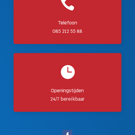

Telefoon
085 212 55 88

Openingstijden
24/7 bereikbaar