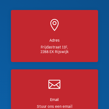

Adres
Frijdastraat 11F,
2288 EX Rijswijk

Email
Stuur ons een email