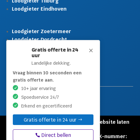
Loodgieter Tilburg
Loodgieter Eindhoven
Loodgieter Zoetermeer
Loodgieter Dordrecht
Loodgieter Rijswijk
Gratis offerte in 24
M
uur
Loodgieter Schiedam
Landelijke dekking.
Loodgieter Leidschendam
Loodgieter Hilversum
Vraag binnen 10 seconden een
gratis offerte aan.
10+ jaar ervaring
Spoedservice 24/7
Erkend en gecertificeerd
Gratis offerte in 24 uur
© Copyright Loodgieters Kwartier |
Website laten
maken door Flexamedia
Direct bellen
Privacyverklaring
|
Disclaimer
|
KVK-nummer: