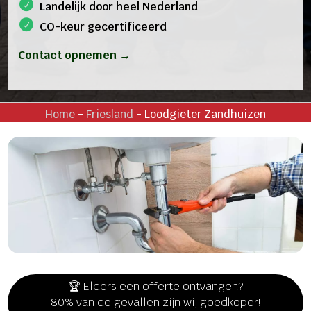
Landelijk door heel Nederland
CO-keur gecertificeerd
Contact opnemen →
Home
-
Friesland
-
Loodgieter Zandhuizen
🏆 Elders een offerte ontvangen?
80% van de gevallen zijn wij goedkoper!