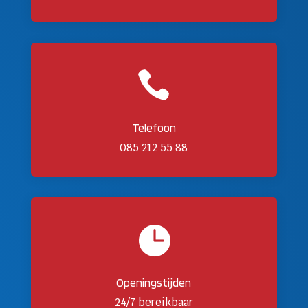

Telefoon
085 212 55 88

Openingstijden
24/7 bereikbaar