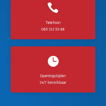

Telefoon
085 212 55 88

Openingstijden
24/7 bereikbaar