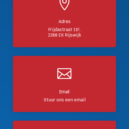

Adres
Frijdastraat 11F,
2288 EX Rijswijk

Email
Stuur ons een email