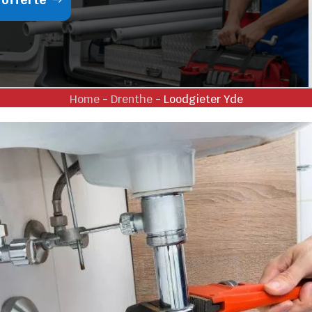
Home
-
Drenthe
-
Loodgieter Yde