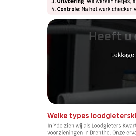
Uitvoering
: We werken netjes, s
Controle
: Na het werk checken w
Heeft u 
Lekkage,
Welke types loodgietersk
In Yde zien wij als Loodgieters Kwa
voorzieningen in Drenthe. Onze erva