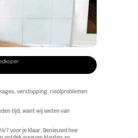
oedkoper.
ekkages, verstopping, rioolproblemen
den tijd, want wij weten van
24/7 voor je klaar. Benieuwd hoe
n ontdek waarom klanten zo