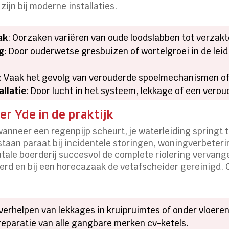
ijn bij moderne installaties.
ak
: Oorzaken variëren van oude loodslabben tot verzak
g
: Door ouderwetse gresbuizen of wortelgroei in de leid
: Vaak het gevolg van verouderde spoelmechanismen of
allatie
: Door lucht in het systeem, lekkage of een verou
r Yde in de praktijk
 wanneer een regenpijp scheurt, je waterleiding springt 
j staan paraat bij incidentele storingen, woningverbete
tale boerderij succesvol de complete riolering vervan
rd en bij een horecazaak de vetafscheider gereinigd. 
verhelpen van lekkages in kruipruimtes of onder vloeren
reparatie van alle gangbare merken cv-ketels.