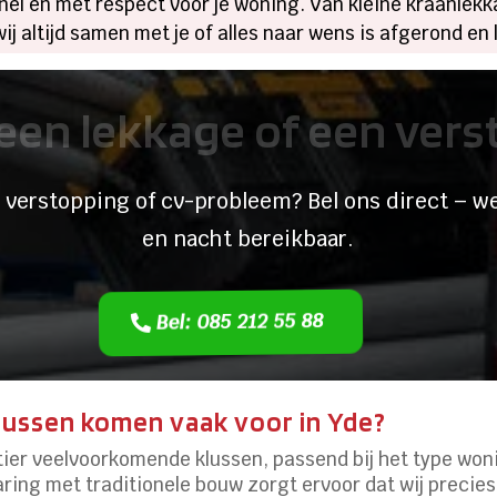
nel en met respect voor je woning. Van kleine kraanlekk
ij altijd samen met je of alles naar wens is afgerond en
een lekkage of een ver
 verstopping of cv-probleem? Bel ons direct – we
en nacht bereikbaar.
Bel: 085 212 55 88
lussen komen vaak voor in Yde?
rtier veelvoorkomende klussen, passend bij het type won
ring met traditionele bouw zorgt ervoor dat wij precies