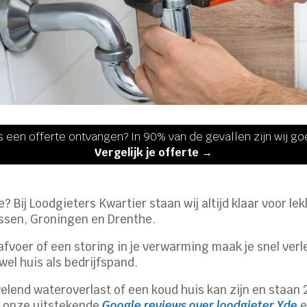
s een offerte ontvangen? In 90% van de gevallen zijn wij g
Vergelijk je offerte →
e? Bij Loodgieters Kwartier staan wij altijd klaar voor l
Assen, Groningen en Drenthe.
fvoer of een storing in je verwarming maak je snel verle
el huis als bedrijfspand.
elend wateroverlast of een koud huis kan zijn en staan 
s onze uitstekende
Google reviews over loodgieter Yde
e