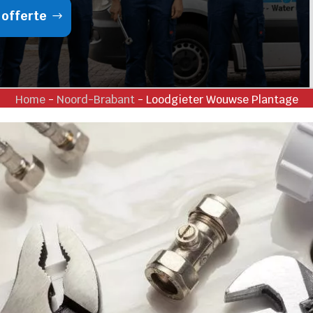
 offerte
Home
-
Noord-Brabant
-
Loodgieter Wouwse Plantage