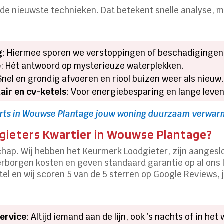
de nieuwste technieken. Dat betekent snelle analyse, m
g
: Hiermee sporen we verstoppingen of beschadigingen
e
: Hét antwoord op mysterieuze waterplekken.
 Snel en grondig afvoeren en riool buizen weer als nieuw
air en cv-ketels
: Voor energiebesparing en lange leve
rts in Wouwse Plantage jouw woning duurzaam verwa
gieters Kwartier in Wouwse Plantage?
ap. Wij hebben het Keurmerk Loodgieter, zijn aangeslot
erborgen kosten en geven standaard garantie op al ons l
l en wij scoren 5 van de 5 sterren op Google Reviews, juis
service
: Altijd iemand aan de lijn, ook ’s nachts of in he