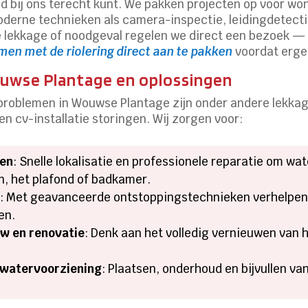
ijd bij ons terecht kunt. We pakken projecten op voor won
 moderne technieken als camera-inspectie, leidingdetect
e lekkage of noodgeval regelen we direct een bezoek — 
men met de riolering direct aan te pakken
voordat erge
uwse Plantage en oplossingen
oblemen in Wouwse Plantage zijn onder andere lekkage
 en cv-installatie storingen. Wij zorgen voor:
len
: Snelle lokalisatie en professionele reparatie om w
n, het plafond of badkamer.
n
: Met geavanceerde ontstoppingstechnieken verhelpen 
en.
uw en renovatie
: Denk aan het volledig vernieuwen van h
watervoorziening
: Plaatsen, onderhoud en bijvullen van