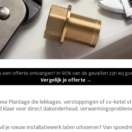
s een offerte ontvangen? In 90% van de gevallen zijn wij g
Vergelijk je offerte →
se Plantage die lekkages, verstoppingen of cv-ketel sto
ijd klaar voor direct dakonderhoud, verwarmingsproblem
 wil je nieuw installatiewerk laten uitvoeren? Van spoe