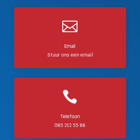

Email
Stuur ons een email

Telefoon
085 212 55 88