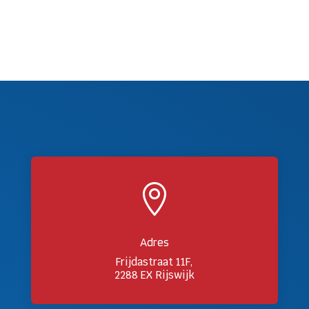

Adres
Frijdastraat 11F,
2288 EX Rijswijk