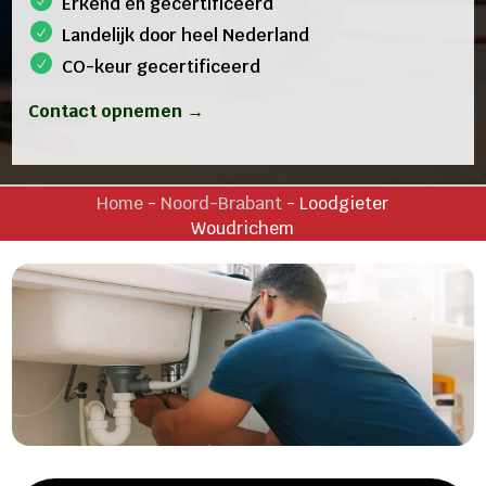
Erkend en gecertificeerd
Landelijk door heel Nederland
CO-keur gecertificeerd
Contact opnemen →
Home
-
Noord-Brabant
-
Loodgieter
Woudrichem