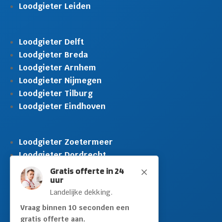
Loodgieter Leiden
Loodgieter Delft
Loodgieter Breda
Loodgieter Arnhem
Loodgieter Nijmegen
Loodgieter Tilburg
Loodgieter Eindhoven
Loodgieter Zoetermeer
Loodgieter Dordrecht
Loodgieter Rijswijk
Gratis offerte in 24
M
uur
Loodgieter Schiedam
Landelijke dekking.
Loodgieter Leidschendam
Loodgieter Hilversum
Vraag binnen 10 seconden een
gratis offerte aan.