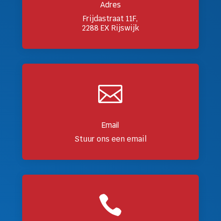
Adres
Frijdastraat 11F,
2288 EX Rijswijk

Email
Stuur ons een email
