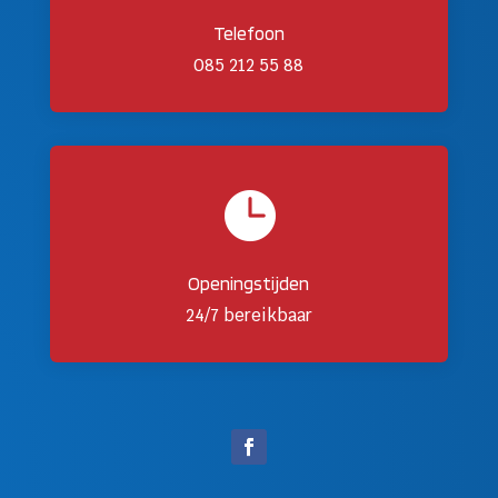
Telefoon
085 212 55 88

Openingstijden
24/7 bereikbaar