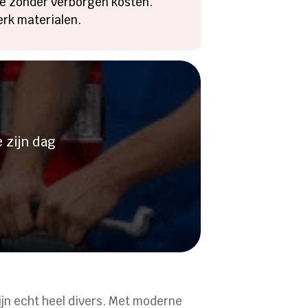
rte zonder verborgen kosten.
rk materialen.
stopping?
 zijn dag
jn echt heel divers. Met moderne