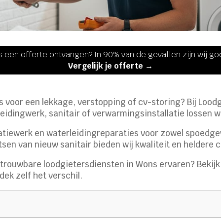
s een offerte ontvangen? In 90% van de gevallen zijn wij g
Vergelijk je offerte →
s voor een lekkage, verstopping of cv-storing? Bij Loodg
 leidingwerk, sanitair of verwarmingsinstallatie lossen 
llatiewerk en waterleidingreparaties voor zowel spoedge
tsen van nieuw sanitair bieden wij kwaliteit en heldere
trouwbare loodgietersdiensten in Wons ervaren? Bekij
dek zelf het verschil.