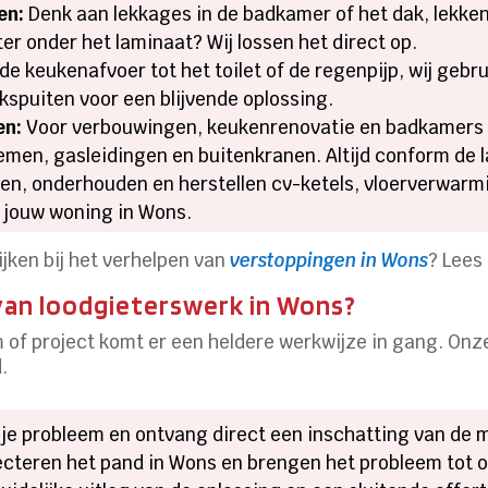
en:
Denk aan lekkages in de badkamer of het dak, lekkend
ter onder het laminaat? Wij lossen het direct op.
de keukenafvoer tot het toilet of de regenpijp, wij gebr
spuiten voor een blijvende oplossing.
en:
Voor verbouwingen, keukenrenovatie en badkamers i
emen, gasleidingen en buitenkranen. Altijd conform de 
eren, onderhouden en herstellen cv-ketels, vloerverwarm
 jouw woning in Wons.
ijken bij het verhelpen van
verstoppingen in Wons
? Lees
van loodgieterswerk in Wons?
eem of project komt er een heldere werkwijze in gang. On
.
je probleem en ontvang direct een inschatting van de 
ecteren het pand in Wons en brengen het probleem tot op