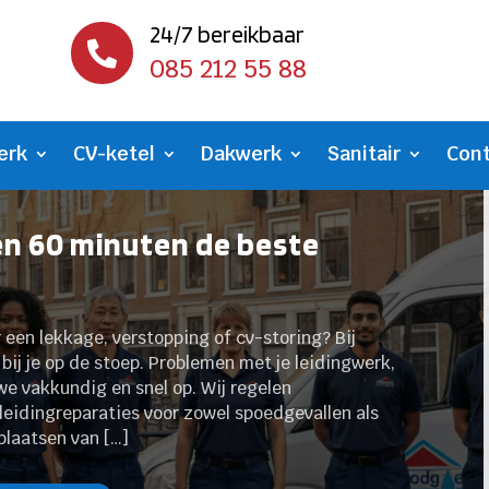
24/7 bereikbaar

085 212 55 88
erk
CV-ketel
Dakwerk
Sanitair
Con
en 60 minuten de beste
 een lekkage, verstopping of cv-storing? Bij
bij je op de stoep. Problemen met je leidingwerk,
we vakkundig en snel op. Wij regelen
rleidingreparaties voor zowel spoedgevallen als
plaatsen van […]