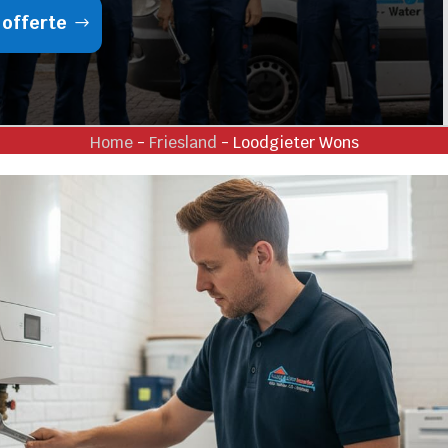
 offerte
Home
-
Friesland
-
Loodgieter Wons