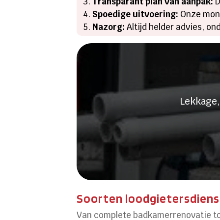
Transparant plan van aanpak:
D
Spoedige uitvoering:
Onze mont
Nazorg:
Altijd helder advies, on
Heeft u 
Lekkage,
Soorten loodgietersdien
Van complete badkamerrenovatie tot