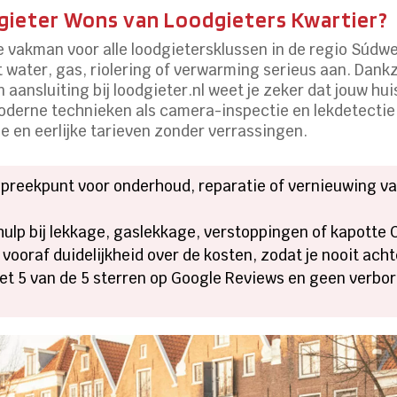
gieter Wons van Loodgieters Kwartier?
 vakman voor alle loodgietersklussen in de regio Súdwe
 water, gas, riolering of verwarming serieus aan. Dankz
aansluiting bij loodgieter.nl weet je zeker dat jouw huis
moderne technieken als camera-inspectie en lekdetect
en eerlijke tarieven zonder verrassingen.
preekpunt voor onderhoud, reparatie of vernieuwing van
 hulp bij lekkage, gaslekkage, verstoppingen of kapotte
d vooraf duidelijkheid over de kosten, zodat je nooit ach
t 5 van de 5 sterren op Google Reviews en geen verbor