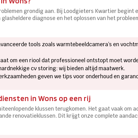
 in Wons?
roblemen grondig aan. Bij Loodgieters Kwartier begint 
en glasheldere diagnose en het oplossen van het prob
vanceerde tools zoals warmtebeeldcamera’s en vochtme
gaat om een riool dat professioneel ontstopt moet word
hardnekkige cv storing: wij bieden altijd maatwerk.
rkzaamheden geven we tips voor onderhoud en garand
iensten in Wons op een rij
er uiteenlopende klussen terugkomen. Het gaat vaak om 
nde renovatieklussen. Dit krijgt onze complete aandach