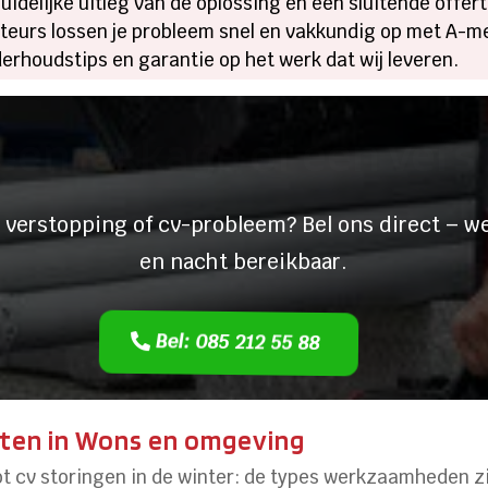
uidelijke uitleg van de oplossing en een sluitende offe
eurs lossen je probleem snel en vakkundig op met A-me
derhoudstips en garantie op het werk dat wij leveren.
een lekkage of een ver
 verstopping of cv-probleem? Bel ons direct – we
en nacht bereikbaar.
Bel: 085 212 55 88
sten in Wons en omgeving
 cv storingen in de winter: de types werkzaamheden zi