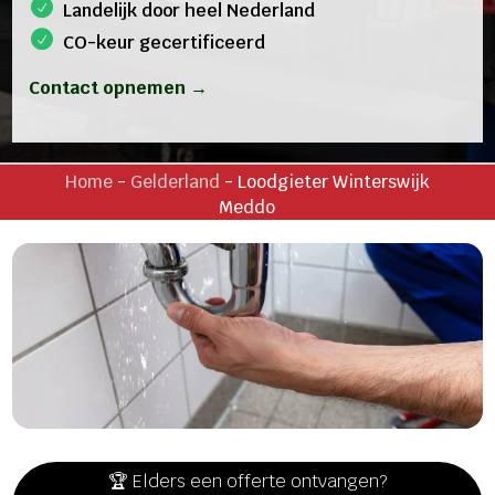
Landelijk door heel Nederland
CO-keur gecertificeerd
Contact opnemen →
Home
-
Gelderland
-
Loodgieter Winterswijk
Meddo
🏆 Elders een offerte ontvangen?