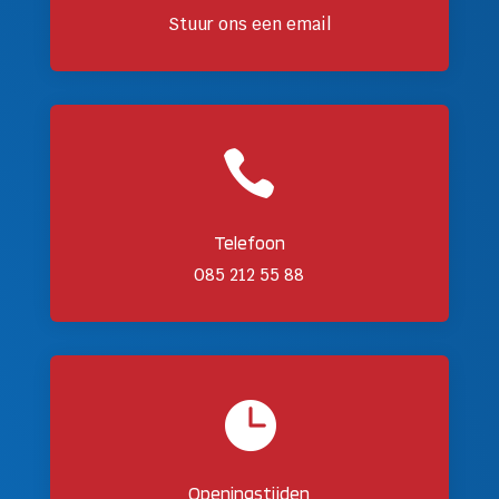
Stuur ons een email

Telefoon
085 212 55 88

Openingstijden