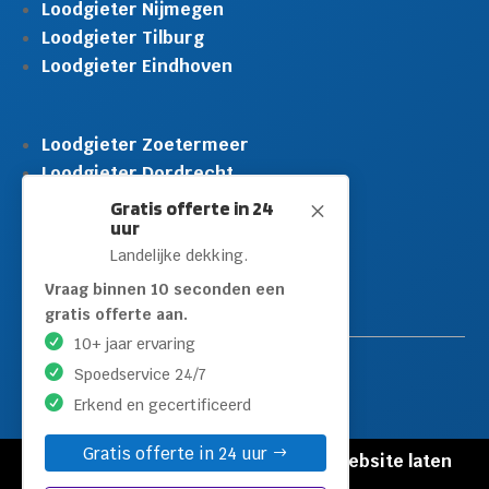
Loodgieter Nijmegen
Loodgieter Tilburg
Loodgieter Eindhoven
Loodgieter Zoetermeer
Loodgieter Dordrecht
Loodgieter Rijswijk
Gratis offerte in 24
M
uur
Loodgieter Schiedam
Landelijke dekking.
Loodgieter Leidschendam
Loodgieter Hilversum
Vraag binnen 10 seconden een
gratis offerte aan.
10+ jaar ervaring
Spoedservice 24/7
Erkend en gecertificeerd
Gratis offerte in 24 uur
© Copyright Loodgieters Kwartier |
Website laten
maken door Flexamedia