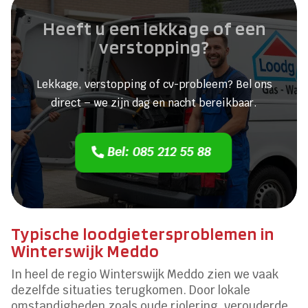
Heeft u een lekkage of een
verstopping?
Lekkage, verstopping of cv-probleem? Bel ons
direct – we zijn dag en nacht bereikbaar.
Bel: 085 212 55 88
Typische loodgietersproblemen in
Winterswijk Meddo
In heel de regio Winterswijk Meddo zien we vaak
dezelfde situaties terugkomen. Door lokale
omstandigheden zoals oude riolering, verouderde