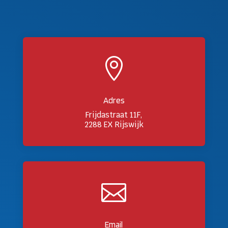

Adres
Frijdastraat 11F,
2288 EX Rijswijk

Email