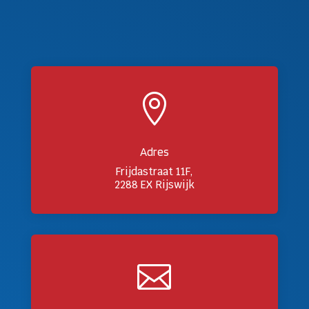

Adres
Frijdastraat 11F,
2288 EX Rijswijk
