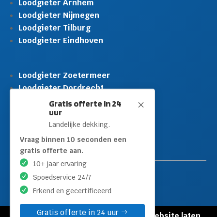
Loodgieter Arnhem
Loodgieter Nijmegen
Loodgieter Tilburg
Loodgieter Eindhoven
Loodgieter Zoetermeer
Loodgieter Dordrecht
Loodgieter Rijswijk
Gratis offerte in 24
M
uur
Loodgieter Schiedam
Landelijke dekking.
Loodgieter Leidschendam
Loodgieter Hilversum
Vraag binnen 10 seconden een
gratis offerte aan.
10+ jaar ervaring
Spoedservice 24/7
Erkend en gecertificeerd
Gratis offerte in 24 uur
© Copyright Loodgieters Kwartier |
Website laten