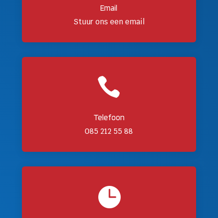
Email
Stuur ons een email

Telefoon
085 212 55 88
