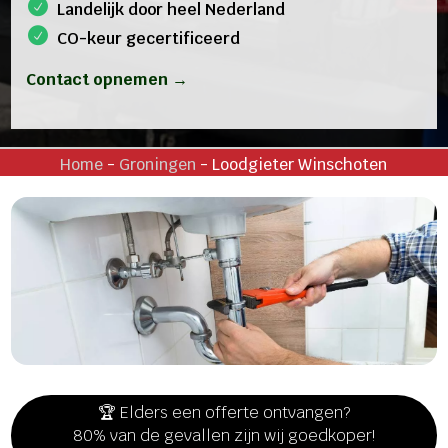
Landelijk door heel Nederland
CO-keur gecertificeerd
Contact opnemen →
Home
-
Groningen
-
Loodgieter Winschoten
🏆 Elders een offerte ontvangen?
80% van de gevallen zijn wij goedkoper!