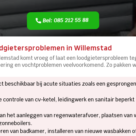
Bel: 085 212 55 88
odgietersproblemen in Willemstad
llemstad komt vroeg of laat een loodgietersprobleem teg
olering en vochtproblemen veelvoorkomend. Zo pakken w
t beschikbaar bij acute situaties zoals een gesprongen
 controle van cv-ketel, leidingwerk en sanitair beperkt
an het aanleggen van regenwaterafvoer, plaatsen van
zonneboilers.
en van badkamer, installeren van nieuwe wasbakken of