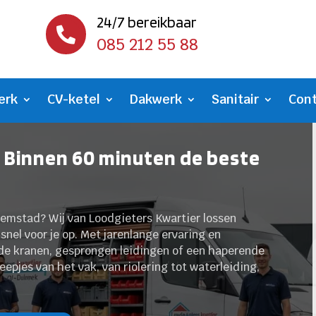
24/7 bereikbaar

085 212 55 88
erk
CV-ketel
Dakwerk
Sanitair
Con
- Binnen 60 minuten de beste
lemstad? Wij van Loodgieters Kwartier lossen
nel voor je op. Met jarenlange ervaring en
ende kranen, gesprongen leidingen of een haperende
epjes van het vak, van riolering tot waterleiding,