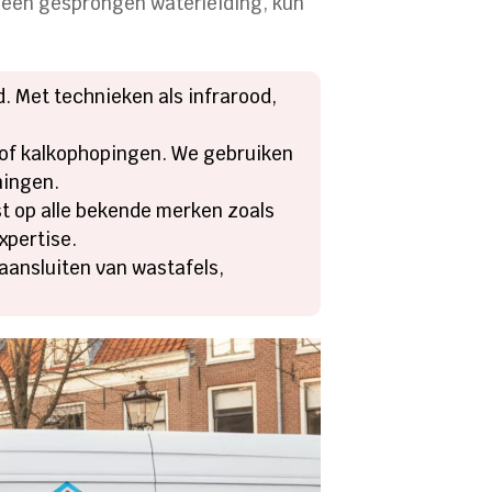
 een gesprongen waterleiding, kun
d. Met technieken als infrarood,
- of kalkophopingen. We gebruiken
ningen.
st op alle bekende merken zoals
xpertise.
aansluiten van wastafels,