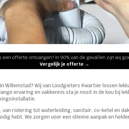
s een offerte ontvangen? In 90% van de gevallen zijn wij g
Vergelijk je offerte →
in Willemstad? Wij van Loodgieters Kwartier lossen lek
lange ervaring en vakkennis sta je nooit in de kou bij 
ingsinstallatie.
van riolering tot waterleiding, sanitair, cv-ketel en dak
nodig hebt. We zorgen voor een slimme aanpak en heldere 