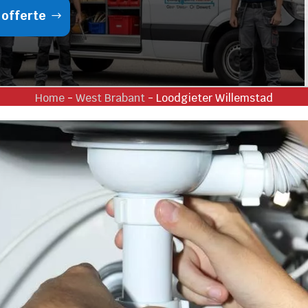
 offerte
Home
-
West Brabant
-
Loodgieter Willemstad