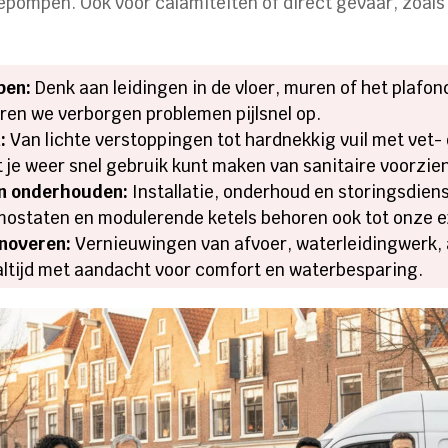
ompen. Ook voor calamiteiten of direct gevaar, zoals
pen:
Denk aan leidingen in de vloer, muren of het plafon
oren we verborgen problemen pijlsnel op.
:
Van lichte verstoppingen tot hardnekkig vuil met vet
je weer snel gebruik kunt maken van sanitaire voorzie
n onderhouden:
Installatie, onderhoud en storingsdien
ostaten en modulerende ketels behoren ook tot onze e
enoveren:
Vernieuwingen van afvoer, waterleidingwerk, 
altijd met aandacht voor comfort en waterbesparing.