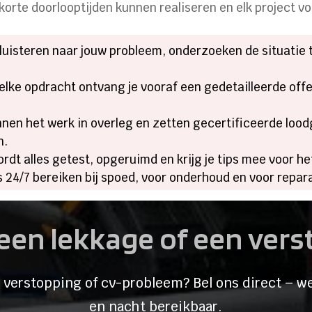
orte doorlooptijden kunnen realiseren en elk project vo
uisteren naar jouw probleem, onderzoeken de situatie t
elke opdracht ontvang je vooraf een gedetailleerde offe
nen het werk in overleg en zetten gecertificeerde lood
n.
rdt alles getest, opgeruimd en krijg je tips mee voor h
 24/7 bereiken bij spoed, voor onderhoud en voor reparat
een lekkage of een ver
 verstopping of cv-probleem? Bel ons direct – we
en nacht bereikbaar.