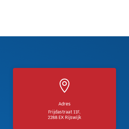

Adres
Frijdastraat 11F,
2288 EX Rijswijk