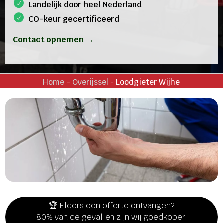
Landelijk door heel Nederland
CO-keur gecertificeerd
Contact opnemen →
Home
-
Overijssel
-
Loodgieter Wijhe
🏆 Elders een offerte ontvangen?
80% van de gevallen zijn wij goedkoper!