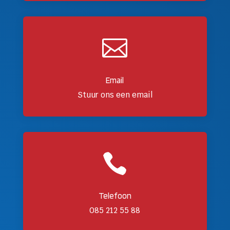

Email
Stuur ons een email

Telefoon
085 212 55 88