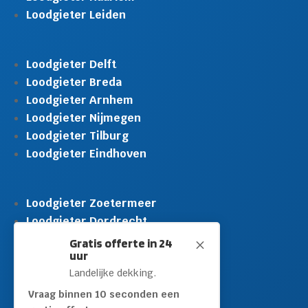
Loodgieter Leiden
Loodgieter Delft
Loodgieter Breda
Loodgieter Arnhem
Loodgieter Nijmegen
Loodgieter Tilburg
Loodgieter Eindhoven
Loodgieter Zoetermeer
Loodgieter Dordrecht
Loodgieter Rijswijk
Gratis offerte in 24
M
uur
Loodgieter Schiedam
Landelijke dekking.
Loodgieter Leidschendam
Loodgieter Hilversum
Vraag binnen 10 seconden een