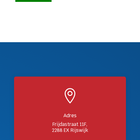

Adres
Frijdastraat 11F,
2288 EX Rijswijk