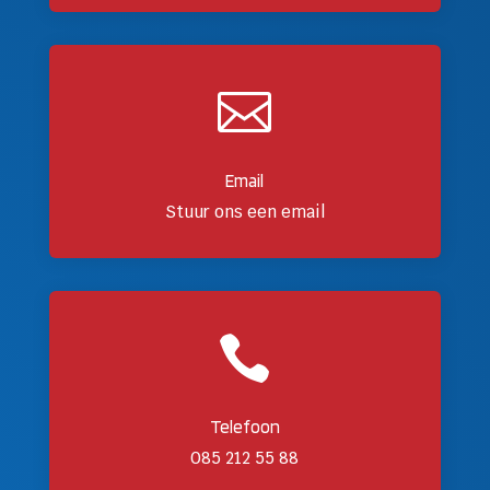

Email
Stuur ons een email

Telefoon
085 212 55 88