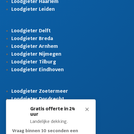
Loodgieter Haarlem
Loodgieter Leiden
Loodgieter Delft
Loodgieter Breda
Loodgieter Arnhem
Loodgieter Nijmegen
Loodgieter Tilburg
Loodgieter Eindhoven
Loodgieter Zoetermeer
Loodgieter Dordrecht
Loodgieter Rijswijk
Gratis offerte in 24
M
uur
Loodgieter Schiedam
Landelijke dekking.
Loodgieter Leidschendam
Loodgieter Hilversum
Vraag binnen 10 seconden een