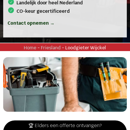
Landelijk door heel Nederland
CO-keur gecertificeerd
Contact opnemen →
Home
-
Friesland
-
Loodgieter Wijckel
🏆 Elders een offerte ontvangen?