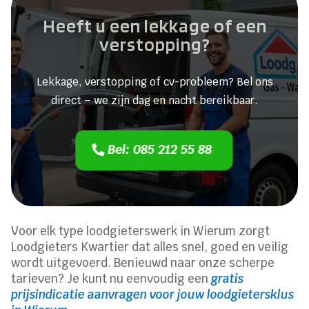
Heeft u een lekkage of een
verstopping?
Lekkage, verstopping of cv-probleem? Bel ons
direct – we zijn dag en nacht bereikbaar.
Bel: 085 212 55 88
Voor elk type loodgieterswerk in Wierum zorgt
Loodgieters Kwartier dat alles snel, goed en veilig
wordt uitgevoerd. Benieuwd naar onze scherpe
tarieven? Je kunt nu eenvoudig een
gratis
prijsindicatie aanvragen voor jouw loodgietersklus