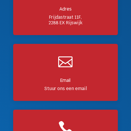
Adres
Frijdastraat 11F,
2288 EX Rijswijk

Email
Stuur ons een email
