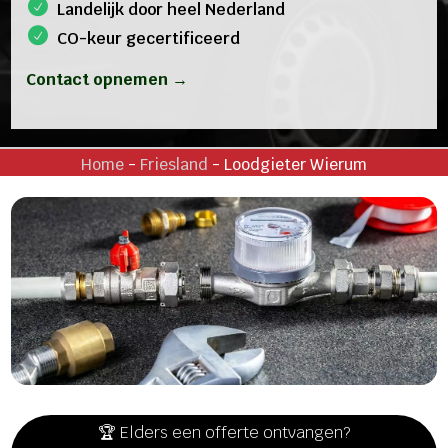
Landelijk door heel Nederland
CO-keur gecertificeerd
Contact opnemen →
Home
-
Friesland
-
Loodgieter Wierum
🏆 Elders een offerte ontvangen?