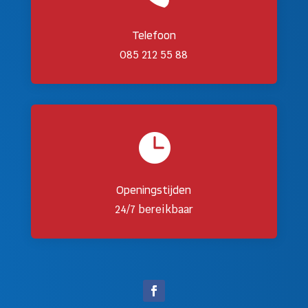
Telefoon
085 212 55 88

Openingstijden
24/7 bereikbaar