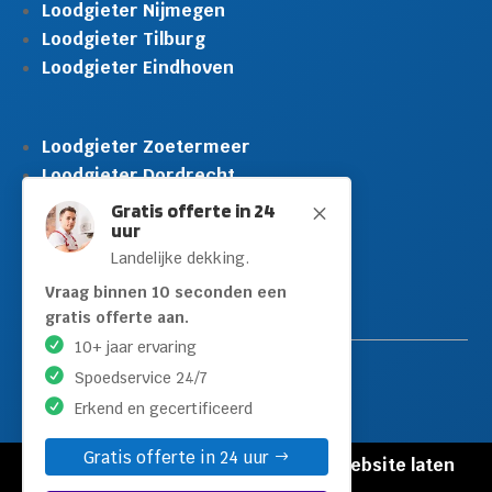
Loodgieter Nijmegen
Loodgieter Tilburg
Loodgieter Eindhoven
Loodgieter Zoetermeer
Loodgieter Dordrecht
Loodgieter Rijswijk
Gratis offerte in 24
M
uur
Loodgieter Schiedam
Landelijke dekking.
Loodgieter Leidschendam
Loodgieter Hilversum
Vraag binnen 10 seconden een
gratis offerte aan.
10+ jaar ervaring
Spoedservice 24/7
Erkend en gecertificeerd
Gratis offerte in 24 uur
© Copyright Loodgieters Kwartier |
Website laten
maken door Flexamedia