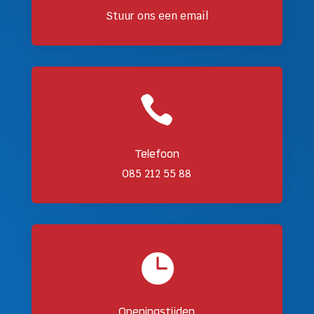
Stuur ons een email

Telefoon
085 212 55 88

Openingstijden