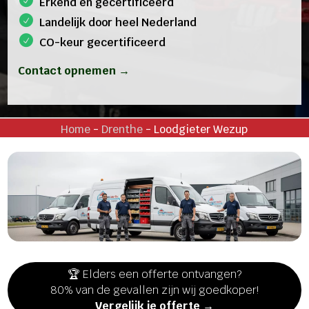
Erkend en gecertificeerd
Landelijk door heel Nederland
CO-keur gecertificeerd
Contact opnemen →
Home
-
Drenthe
-
Loodgieter Wezup
🏆 Elders een offerte ontvangen?
80% van de gevallen zijn wij goedkoper!
Vergelijk je offerte →