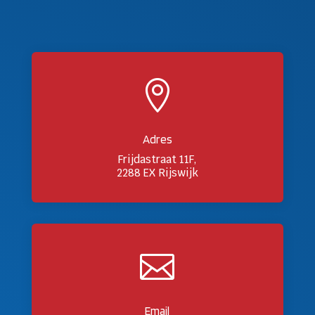

Adres
Frijdastraat 11F,
2288 EX Rijswijk

Email