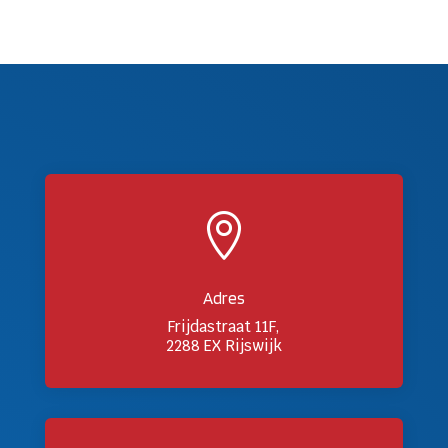

Adres
Frijdastraat 11F,
2288 EX Rijswijk