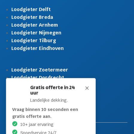
Loodgieter Delft
Loodgieter Breda
Loodgieter Arnhem
Loodgieter Nijmegen
Loodgieter Tilburg
Loodgieter Eindhoven
Loodgieter Zoetermeer
Loodgieter Dordrecht
Loodgieter Rijswijk
Gratis offerte in 24
M
uur
Loodgieter Schiedam
Landelijke dekking.
Loodgieter Leidschendam
Loodgieter Hilversum
Vraag binnen 10 seconden een
gratis offerte aan.
10+ jaar ervaring
Spoedservice 24/7