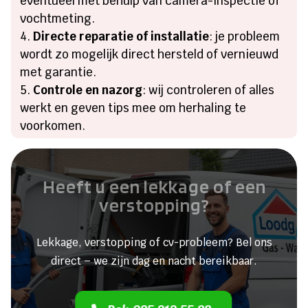
eventueel met behulp van camera-inspectie of
vochtmeting.
Directe reparatie of installatie
: je probleem
wordt zo mogelijk direct hersteld of vernieuwd
met garantie.
Controle en nazorg
: wij controleren of alles
werkt en geven tips mee om herhaling te
voorkomen.
Heeft u een lekkage of een
verstopping?
Lekkage, verstopping of cv-probleem? Bel ons
direct – we zijn dag en nacht bereikbaar.