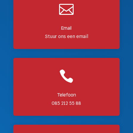

Email
Stuur ons een email

Telefoon
085 212 55 88