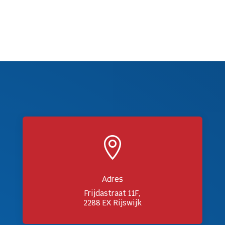

Adres
Frijdastraat 11F,
2288 EX Rijswijk