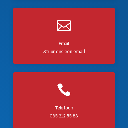

Email
Stuur ons een email

Telefoon
085 212 55 88