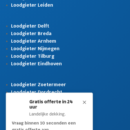
Loodgieter Leiden
Loodgieter Delft
Loodgieter Breda
Loodgieter Arnhem
Loodgieter Nijmegen
Loodgieter Tilburg
Loodgieter Eindhoven
Loodgieter Zoetermeer
Loodgieter Dordrecht
Loodgieter Rijswijk
Gratis offerte in 24
M
uur
Loodgieter Schiedam
Landelijke dekking.
Loodgieter Leidschendam
Loodgieter Hilversum
Vraag binnen 10 seconden een
gratis offerte aan.