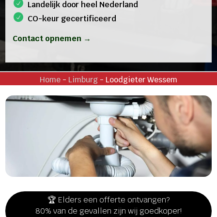
Landelijk door heel Nederland
CO-keur gecertificeerd
Contact opnemen →
Home
-
Limburg
-
Loodgieter Wessem
🏆 Elders een offerte ontvangen?
80% van de gevallen zijn wij goedkoper!