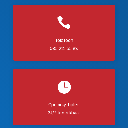

Telefoon
085 212 55 88

Openingstijden
24/7 bereikbaar