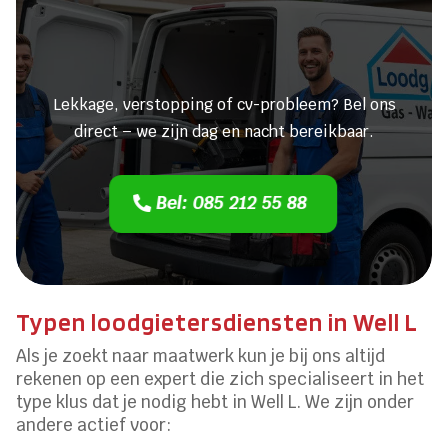
Heeft u een lekkage of een
verstopping?
Lekkage, verstopping of cv-probleem? Bel ons
direct – we zijn dag en nacht bereikbaar.
Bel: 085 212 55 88
Typen loodgietersdiensten in Well L
Als je zoekt naar maatwerk kun je bij ons altijd
rekenen op een expert die zich specialiseert in het
type klus dat je nodig hebt in Well L. We zijn onder
andere actief voor: