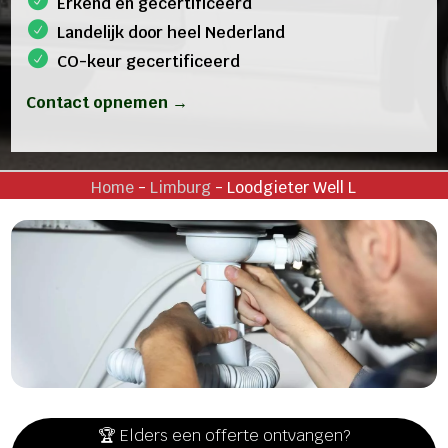
Erkend en gecertificeerd
Landelijk door heel Nederland
CO-keur gecertificeerd
Contact opnemen →
Home
-
Limburg
-
Loodgieter Well L
🏆 Elders een offerte ontvangen?