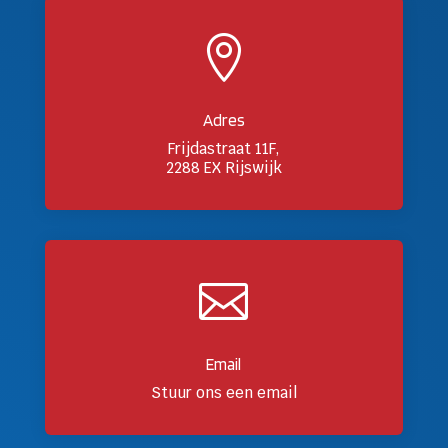

Adres
Frijdastraat 11F,
2288 EX Rijswijk

Email
Stuur ons een email