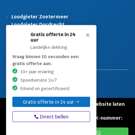
Loodgieter Zoetermeer
Loodgieter Dordrecht
Loodgieter Rijswijk
Gratis offerte in 24
M
uur
Loodgieter Schiedam
Landelijke dekking.
Loodgieter Leidschendam
Loodgieter Hilversum
Vraag binnen 10 seconden een
gratis offerte aan.
10+ jaar ervaring
Spoedservice 24/7
Erkend en gecertificeerd
Gratis offerte in 24 uur
© Copyright Loodgieters Kwartier |
Website laten
maken door Flexamedia
Direct bellen
Privacyverklaring
|
Disclaimer
|
KVK-nummer:
60471840

