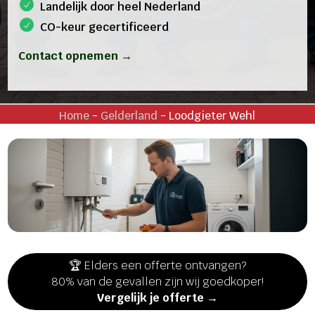
Landelijk door heel Nederland
CO-keur gecertificeerd
Contact opnemen →
Home
-
Gelderland
-
Loodgieter Wehl
🏆 Elders een offerte ontvangen?
80% van de gevallen zijn wij goedkoper!
Vergelijk je offerte →