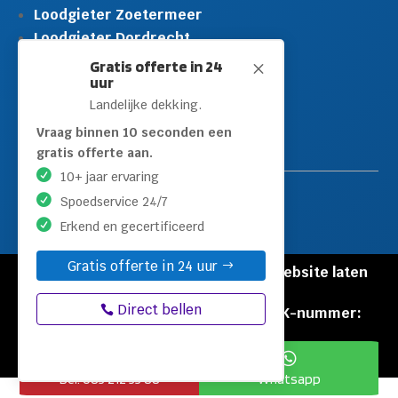
Loodgieter Zoetermeer
Loodgieter Dordrecht
Loodgieter Rijswijk
Gratis offerte in 24
M
uur
Loodgieter Schiedam
Landelijke dekking.
Loodgieter Leidschendam
Loodgieter Hilversum
Vraag binnen 10 seconden een
gratis offerte aan.
10+ jaar ervaring
Spoedservice 24/7
Erkend en gecertificeerd
Gratis offerte in 24 uur
© Copyright Loodgieters Kwartier |
Website laten
maken door Flexamedia
Direct bellen
Privacyverklaring
|
Disclaimer
|
KVK-nummer:
60471840


Bel: 085 212 55 88
Whatsapp