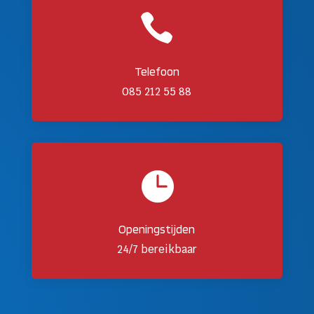

Telefoon
085 212 55 88

Openingstijden
24/7 bereikbaar