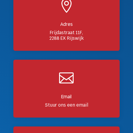

Adres
Frijdastraat 11F,
2288 EX Rijswijk

Email
Stuur ons een email