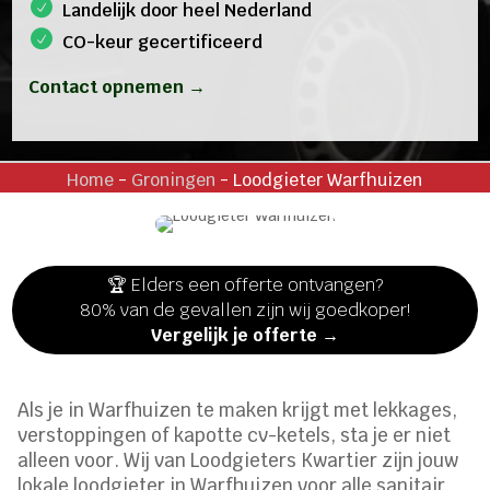
Landelijk door heel Nederland
CO-keur gecertificeerd
Contact opnemen →
Home
-
Groningen
-
Loodgieter Warfhuizen
🏆 Elders een offerte ontvangen?
80% van de gevallen zijn wij goedkoper!
Vergelijk je offerte →
Als je in Warfhuizen te maken krijgt met lekkages,
verstoppingen of kapotte cv-ketels, sta je er niet
alleen voor. Wij van Loodgieters Kwartier zijn jouw
lokale loodgieter in Warfhuizen voor alle sanitair,