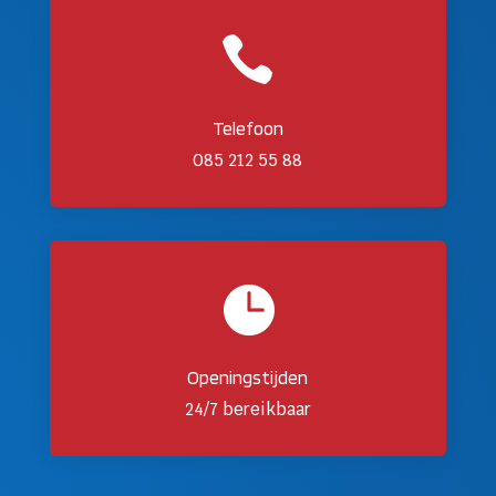

Telefoon
085 212 55 88

Openingstijden
24/7 bereikbaar