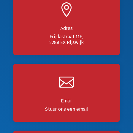

Adres
Frijdastraat 11F,
2288 EX Rijswijk

Email
Stuur ons een email