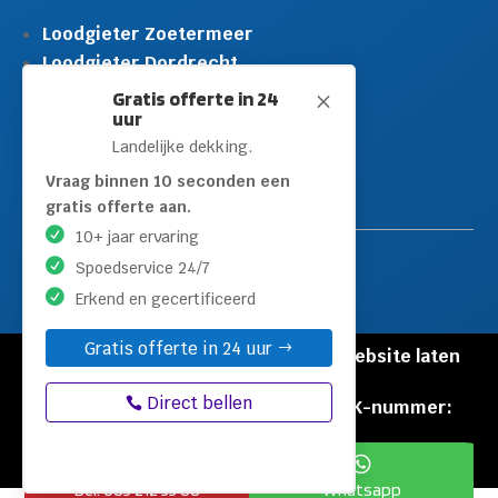
Loodgieter Zoetermeer
Loodgieter Dordrecht
Loodgieter Rijswijk
Gratis offerte in 24
M
uur
Loodgieter Schiedam
Landelijke dekking.
Loodgieter Leidschendam
Loodgieter Hilversum
Vraag binnen 10 seconden een
gratis offerte aan.
10+ jaar ervaring
Spoedservice 24/7
Erkend en gecertificeerd
Gratis offerte in 24 uur
© Copyright Loodgieters Kwartier |
Website laten
maken door Flexamedia
Direct bellen
Privacyverklaring
|
Disclaimer
|
KVK-nummer:
60471840


Bel: 085 212 55 88
Whatsapp