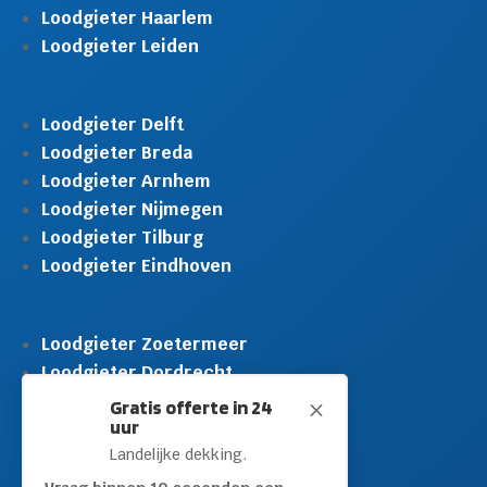
Loodgieter Haarlem
Loodgieter Leiden
Loodgieter Delft
Loodgieter Breda
Loodgieter Arnhem
Loodgieter Nijmegen
Loodgieter Tilburg
Loodgieter Eindhoven
Loodgieter Zoetermeer
Loodgieter Dordrecht
Loodgieter Rijswijk
Gratis offerte in 24
M
uur
Loodgieter Schiedam
Landelijke dekking.
Loodgieter Leidschendam
Loodgieter Hilversum