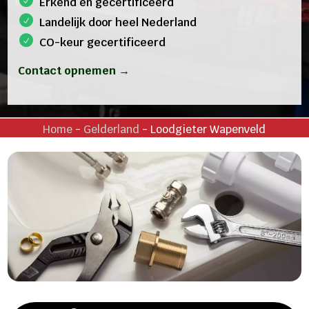
Erkend en gecertificeerd
Landelijk door heel Nederland
CO-keur gecertificeerd
Contact opnemen →
Home
-
Gelderland
-
Loodgieter Wapenveld