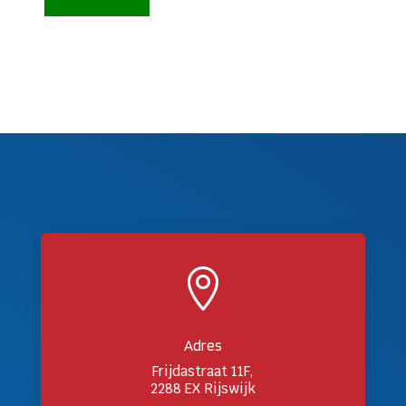

Adres
Frijdastraat 11F,
2288 EX Rijswijk