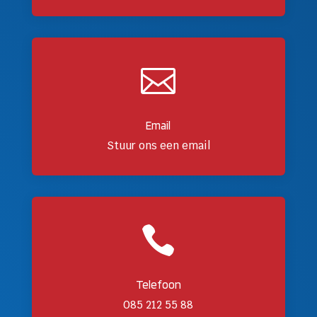

Email
Stuur ons een email

Telefoon
085 212 55 88