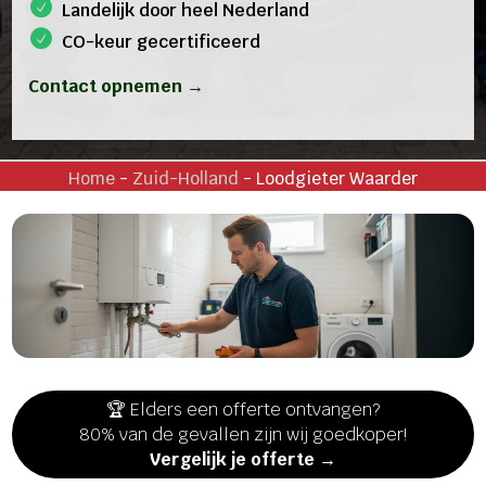
Landelijk door heel Nederland
CO-keur gecertificeerd
Contact opnemen →
Home
-
Zuid-Holland
-
Loodgieter Waarder
🏆 Elders een offerte ontvangen?
80% van de gevallen zijn wij goedkoper!
Vergelijk je offerte →