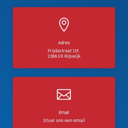

Adres
Frijdastraat 11F,
2288 EX Rijswijk

Email
Stuur ons een email