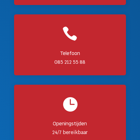

Telefoon
085 212 55 88

Openingstijden
24/7 bereikbaar