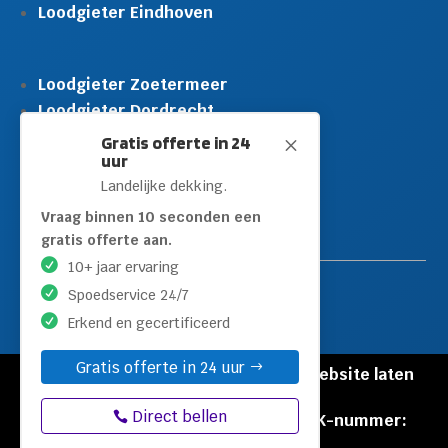
Loodgieter Eindhoven
Loodgieter Zoetermeer
Loodgieter Dordrecht
Loodgieter Rijswijk
Gratis offerte in 24
M
uur
Loodgieter Schiedam
Landelijke dekking.
Loodgieter Leidschendam
Loodgieter Hilversum
Vraag binnen 10 seconden een
gratis offerte aan.
10+ jaar ervaring
Spoedservice 24/7
Erkend en gecertificeerd
Gratis offerte in 24 uur
© Copyright Loodgieters Kwartier |
Website laten
maken door Flexamedia
Direct bellen
Privacyverklaring
|
Disclaimer
|
KVK-nummer:
60471840