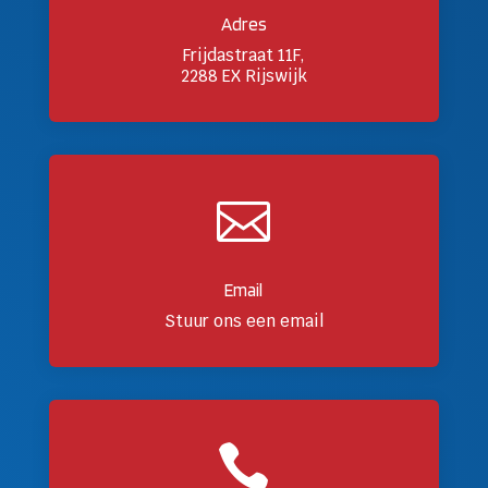
Adres
Frijdastraat 11F,
2288 EX Rijswijk

Email
Stuur ons een email
