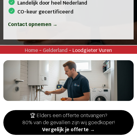
Landelijk door heel Nederland
CO-keur gecertificeerd
Contact opnemen →
Home
-
Gelderland
-
Loodgieter Vuren
🏆 Elders een offerte ontvangen?
80% van de gevallen zijn wij goedkoper!
Vergelijk je offerte →