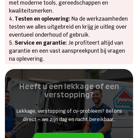
met moderne tools, gereedschappen en
kwaliteitsmerken.
Testen en oplevering:
Na de werkzaamheden
testen we alles uitgebreid en krijg je uitleg over
eventueel onderhoud of gebruik.
Service en garantie:
Je profiteert altijd van
garantie en een vast aanspreekpunt bij vragen
na oplevering.
Heeft u een lekkage of een
verstopping?
Lekkage, verstopping of cv-probleem? Bel ons
direct – we zijn dag en nacht bereikbaar.