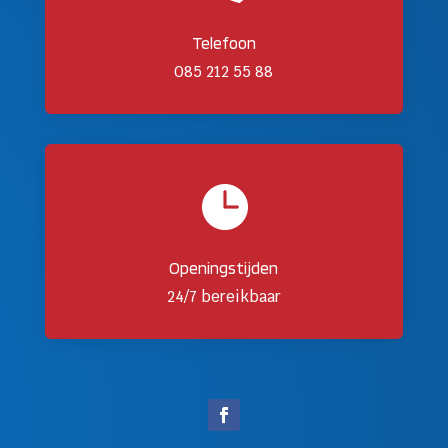
Telefoon
085 212 55 88

Openingstijden
24/7 bereikbaar