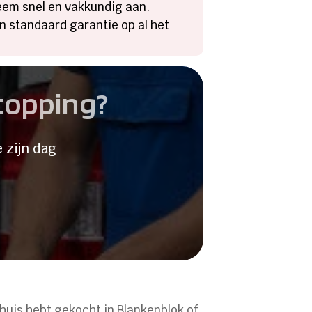
eem snel en vakkundig aan.
n standaard garantie op al het
stopping?
 zijn dag
huis hebt gekocht in Blankenblok of