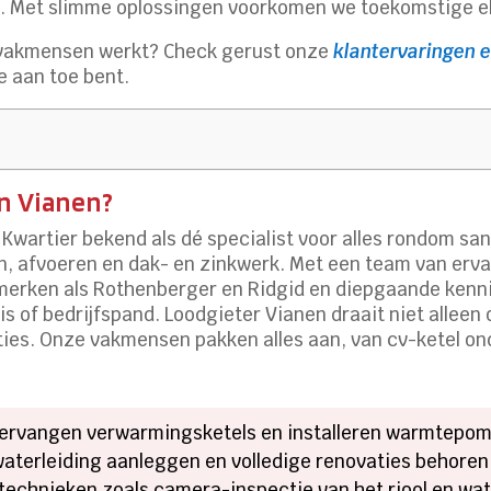
ie. Met slimme oplossingen voorkomen we toekomstige e
e vakmensen werkt? Check gerust onze
klantervaringen e
je aan toe bent.
n Vianen?
Kwartier bekend als dé specialist voor alles rondom sani
, afvoeren en dak- en zinkwerk. Met een team van erva
ken als Rothenberger en Ridgid en diepgaande kennis 
huis of bedrijfspand. Loodgieter Vianen draait niet alle
ties. Onze vakmensen pakken alles aan, van cv-ketel o
vervangen verwarmingsketels en installeren warmtepom
aterleiding aanleggen en volledige renovaties behoren
echnieken zoals camera-inspectie van het riool en wat