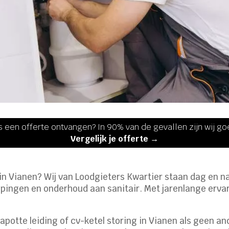
s een offerte ontvangen? In 90% van de gevallen zijn wij g
Vergelijk je offerte →
 in Vianen? Wij van Loodgieters Kwartier staan dag en na
pingen en onderhoud aan sanitair. Met jarenlange ervari
 kapotte leiding of cv-ketel storing in Vianen als geen 