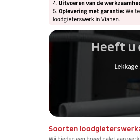
Uitvoeren van de werkzaamhe
Oplevering met garantie:
We tes
loodgieterswerk in Vianen.
Heeft u 
Lekkage,
Soorten loodgieterswerk
Wij bieden een breed palet aan werk