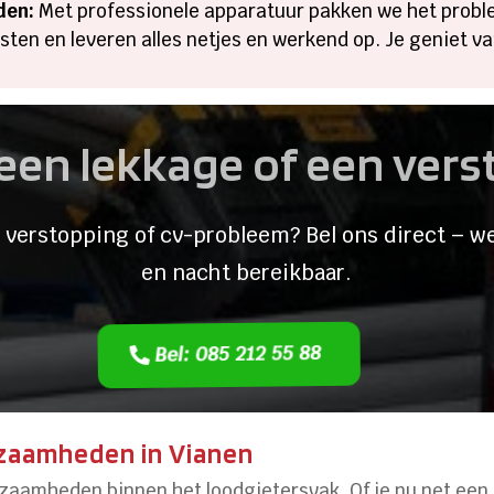
den:
Met professionele apparatuur pakken we het probl
ten en leveren alles netjes en werkend op. Je geniet va
een lekkage of een ver
 verstopping of cv-probleem? Bel ons direct – we
en nacht bereikbaar.
Bel: 085 212 55 88
zaamheden in Vianen
zaamheden binnen het loodgietersvak. Of je nu net een 