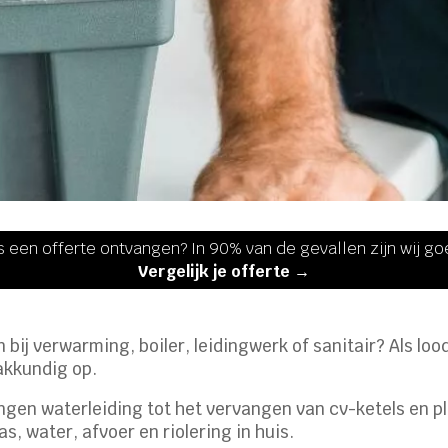
s een offerte ontvangen? In 90% van de gevallen zijn wij g
Vergelijk je offerte →
 bij verwarming, boiler, leidingwerk of sanitair? Als loo
vakkundig op.
gen waterleiding tot het vervangen van cv-ketels en p
as, water, afvoer en riolering in huis.