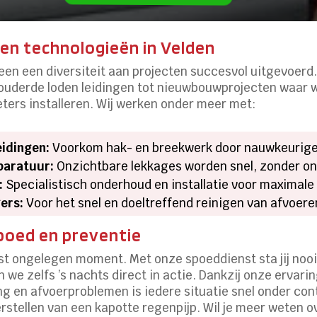
en technologieën in Velden
een een diversiteit aan projecten succesvol uitgevoerd.
uderde loden leidingen tot nieuwbouwprojecten waar w
ers installeren. Wij werken onder meer met:
eidingen:
Voorkom hak- en breekwerk door nauwkeurige 
paratuur:
Onzichtbare lekkages worden snel, zonder on
:
Specialistisch onderhoud en installatie voor maximale
ers:
Voor het snel en doeltreffend reinigen van afvoeren
poed en preventie
t ongelegen moment. Met onze spoeddienst sta jij nooit
 we zelfs ’s nachts direct in actie. Dankzij onze ervar
 en afvoerproblemen is iedere situatie snel onder con
erstellen van een kapotte regenpijp. Wil je meer weten 