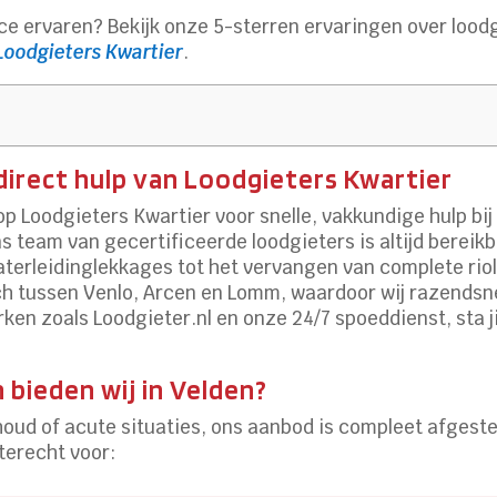
ce ervaren? Bekijk onze 5-sterren ervaringen over lood
Loodgieters Kwartier
.
 direct hulp van Loodgieters Kwartier
p Loodgieters Kwartier voor snelle, vakkundige hulp bij
s team van gecertificeerde loodgieters is altijd bereikb
aterleidinglekkages tot het vervangen van complete rio
sch tussen Venlo, Arcen en Lomm, waardoor wij razendsne
n zoals Loodgieter.nl en onze 24/7 spoeddienst, sta jij
 bieden wij in Velden?
oud of acute situaties, ons aanbod is compleet afgestem
 terecht voor: