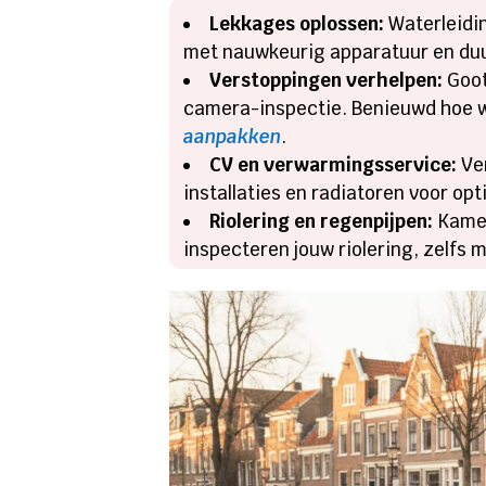
Lekkages oplossen:
Waterleidin
met nauwkeurig apparatuur en du
Verstoppingen verhelpen:
Goot
camera-inspectie. Benieuwd hoe w
aanpakken
.
CV en verwarmingsservice:
Ver
installaties en radiatoren voor o
Riolering en regenpijpen:
Kamer
inspecteren jouw riolering, zelfs 