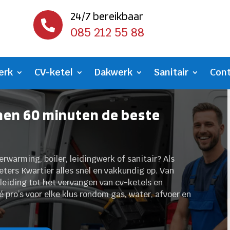
24/7 bereikbaar

085 212 55 88
erk
CV-ketel
Dakwerk
Sanitair
Con
nen 60 minuten de beste
erwarming, boiler, leidingwerk of sanitair? Als
eters Kwartier alles snel en vakkundig op. Van
eiding tot het vervangen van cv-ketels en
 pro’s voor elke klus rondom gas, water, afvoer en