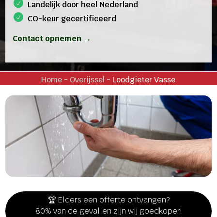
Landelijk door heel Nederland
CO-keur gecertificeerd
Contact opnemen →
Home
-
Overijssel
-
Loodgieter Vasse
🏆 Elders een offerte ontvangen?
80% van de gevallen zijn wij goedkoper!