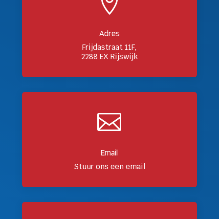

Adres
Frijdastraat 11F,
2288 EX Rijswijk

Email
Stuur ons een email