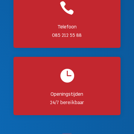

Telefoon
085 212 55 88

Openingstijden
24/7 bereikbaar