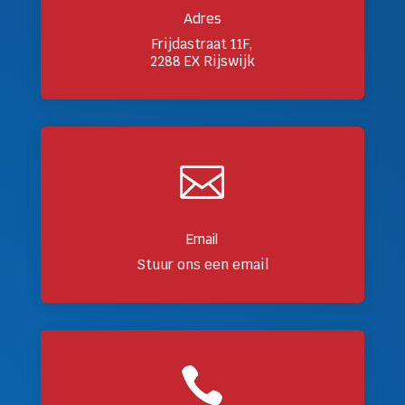
Adres
Frijdastraat 11F,
2288 EX Rijswijk

Email
Stuur ons een email
