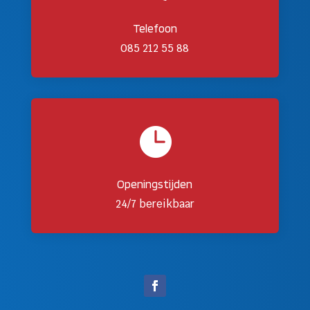
Telefoon
085 212 55 88

Openingstijden
24/7 bereikbaar