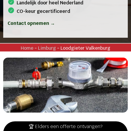
Landelijk door heel Nederland
CO-keur gecertificeerd
Contact opnemen →
Home
-
Limburg
-
Loodgieter Valkenburg
🏆 Elders een offerte ontvangen?