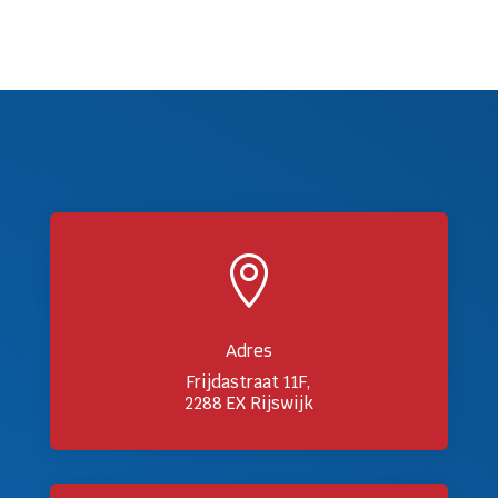

Adres
Frijdastraat 11F,
2288 EX Rijswijk