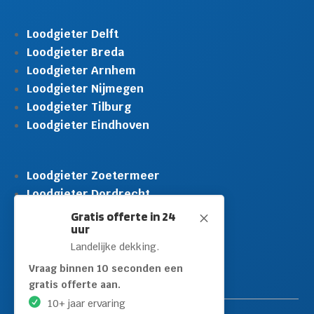
Loodgieter Delft
Loodgieter Breda
Loodgieter Arnhem
Loodgieter Nijmegen
Loodgieter Tilburg
Loodgieter Eindhoven
Loodgieter Zoetermeer
Loodgieter Dordrecht
Loodgieter Rijswijk
Gratis offerte in 24
M
uur
Loodgieter Schiedam
Landelijke dekking.
Loodgieter Leidschendam
Loodgieter Hilversum
Vraag binnen 10 seconden een
gratis offerte aan.
10+ jaar ervaring