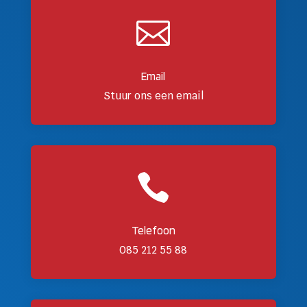

Email
Stuur ons een email

Telefoon
085 212 55 88