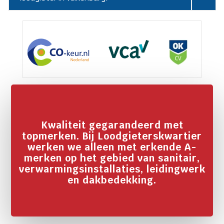
Kwaliteit gegarandeerd met
topmerken. Bij Loodgieterskwartier
werken we alleen met erkende A-
merken op het gebied van sanitair,
verwarmingsinstallaties, leidingwerk
en dakbedekking.