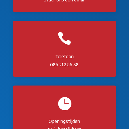

Telefoon
085 212 55 88

Openingstijden