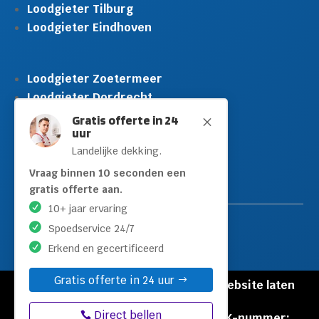
Loodgieter Tilburg
Loodgieter Eindhoven
Loodgieter Zoetermeer
Loodgieter Dordrecht
Loodgieter Rijswijk
Gratis offerte in 24
M
uur
Loodgieter Schiedam
Landelijke dekking.
Loodgieter Leidschendam
Loodgieter Hilversum
Vraag binnen 10 seconden een
gratis offerte aan.
10+ jaar ervaring
Spoedservice 24/7
Erkend en gecertificeerd
Gratis offerte in 24 uur
© Copyright Loodgieters Kwartier |
Website laten
maken door Flexamedia
Direct bellen
Privacyverklaring
|
Disclaimer
|
KVK-nummer: