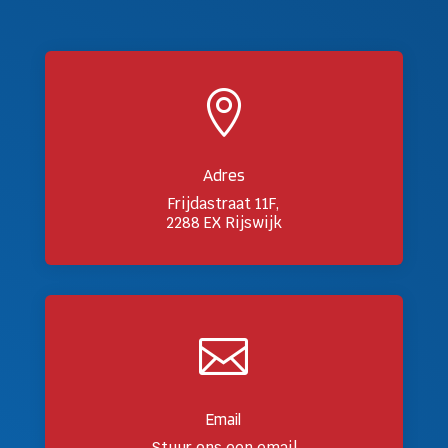

Adres
Frijdastraat 11F,
2288 EX Rijswijk

Email
Stuur ons een email