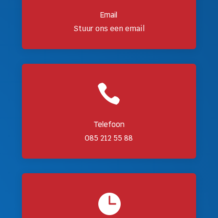
Email
Stuur ons een email

Telefoon
085 212 55 88
