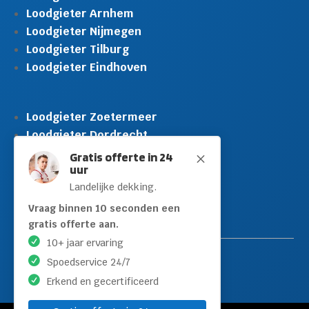
Loodgieter Arnhem
Loodgieter Nijmegen
Loodgieter Tilburg
Loodgieter Eindhoven
Loodgieter Zoetermeer
Loodgieter Dordrecht
Loodgieter Rijswijk
Gratis offerte in 24
M
uur
Loodgieter Schiedam
Landelijke dekking.
Loodgieter Leidschendam
Loodgieter Hilversum
Vraag binnen 10 seconden een
gratis offerte aan.
10+ jaar ervaring
Spoedservice 24/7
Erkend en gecertificeerd