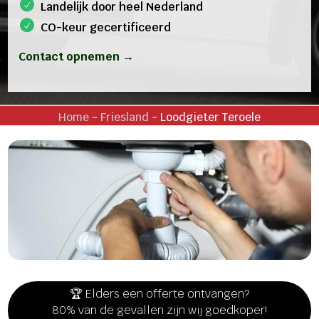
Landelijk door heel Nederland
CO-keur gecertificeerd
Contact opnemen →
Home
-
Friesland
-
Loodgieter Teroele
🏆 Elders een offerte ontvangen?
80% van de gevallen zijn wij goedkoper!