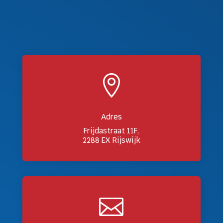

Adres
Frijdastraat 11F,
2288 EX Rijswijk
