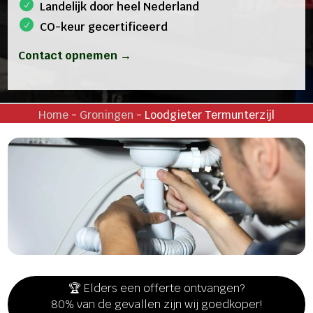
Landelijk door heel Nederland
CO-keur gecertificeerd
Contact opnemen →
Home
-
Groningen
-
Loodgieter Termunterzijl
🏆 Elders een offerte ontvangen?
80% van de gevallen zijn wij goedkoper!