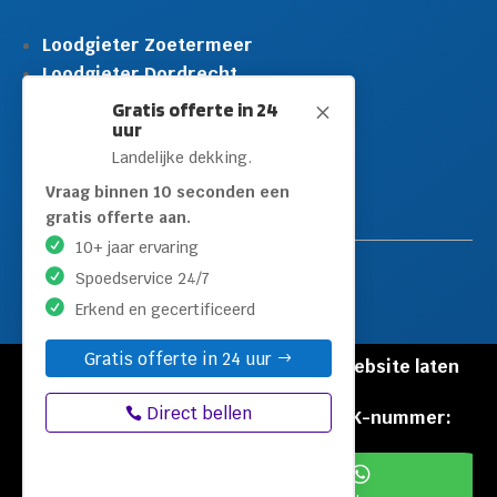
Loodgieter Zoetermeer
Loodgieter Dordrecht
Loodgieter Rijswijk
Gratis offerte in 24
M
uur
Loodgieter Schiedam
Landelijke dekking.
Loodgieter Leidschendam
Loodgieter Hilversum
Vraag binnen 10 seconden een
gratis offerte aan.
10+ jaar ervaring
Spoedservice 24/7
Erkend en gecertificeerd
Gratis offerte in 24 uur
© Copyright Loodgieters Kwartier |
Website laten
maken door Flexamedia
Direct bellen
Privacyverklaring
|
Disclaimer
|
KVK-nummer:
60471840

