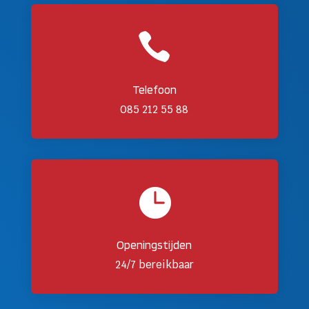

Telefoon
085 212 55 88

Openingstijden
24/7 bereikbaar