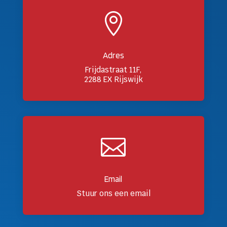

Adres
Frijdastraat 11F,
2288 EX Rijswijk

Email
Stuur ons een email