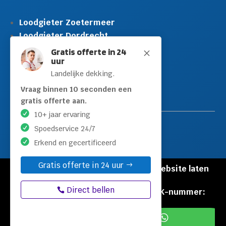
Loodgieter Zoetermeer
Loodgieter Dordrecht
Loodgieter Rijswijk
Gratis offerte in 24
M
uur
Loodgieter Schiedam
Landelijke dekking.
Loodgieter Leidschendam
Loodgieter Hilversum
Vraag binnen 10 seconden een
gratis offerte aan.
10+ jaar ervaring
Spoedservice 24/7
Erkend en gecertificeerd
Gratis offerte in 24 uur
© Copyright Loodgieters Kwartier |
Website laten
maken door Flexamedia
Direct bellen
Privacyverklaring
|
Disclaimer
|
KVK-nummer:
60471840

