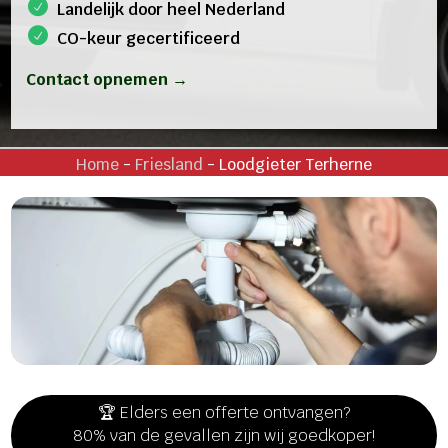
Landelijk door heel Nederland
CO-keur gecertificeerd
Contact opnemen →
Home
-
Friesland
-
Loodgieter Terherne
🏆 Elders een offerte ontvangen?
80% van de gevallen zijn wij goedkoper!