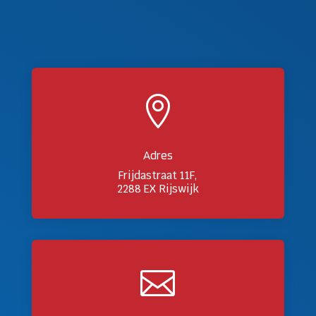

Adres
Frijdastraat 11F,
2288 EX Rijswijk
