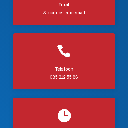
Email
Stuur ons een email

Telefoon
085 212 55 88
