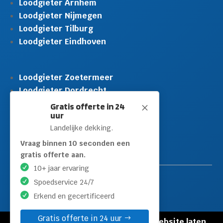
Loodgieter Arnhem
Loodgieter Nijmegen
Loodgieter Tilburg
Loodgieter Eindhoven
Loodgieter Zoetermeer
Loodgieter Dordrecht
Loodgieter Rijswijk
Gratis offerte in 24
M
uur
Loodgieter Schiedam
Landelijke dekking.
Loodgieter Leidschendam
Loodgieter Hilversum
Vraag binnen 10 seconden een
gratis offerte aan.
10+ jaar ervaring
Spoedservice 24/7
Erkend en gecertificeerd
Gratis offerte in 24 uur
© Copyright Loodgieters Kwartier |
Website laten