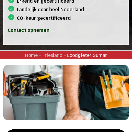
Erkend en gecertificeerd
Landelijk door heel Nederland
CO-keur gecertificeerd
Contact opnemen →
Home
-
Friesland
-
Loodgieter Sumar