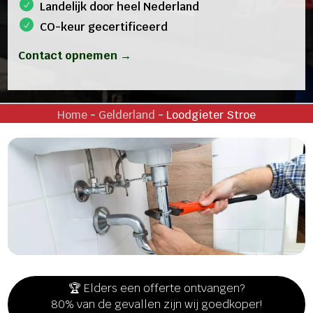
Landelijk door heel Nederland
CO-keur gecertificeerd
Contact opnemen →
Home
-
Gelderland
-
Loodgieter Stroe
🏆 Elders een offerte ontvangen?
80% van de gevallen zijn wij goedkoper!