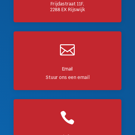
Frijdastraat 11F,
2288 EX Rijswijk

Email
Stuur ons een email
