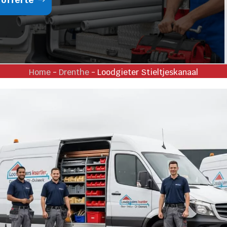
Home
-
Drenthe
-
Loodgieter Stieltjeskanaal