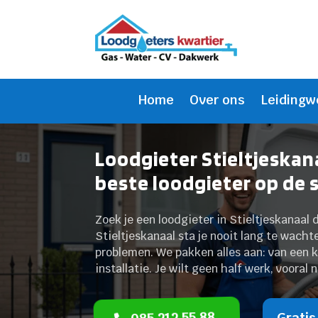
Home
Over ons
Leidingw
Loodgieter Stieltjeskan
beste loodgieter op de 
Zoek je een loodgieter in Stieltjeskanaal
Stieltjeskanaal sta je nooit lang te wacht
problemen. We pakken alles aan: van een ka
installatie. Je wilt geen half werk, vooral n
085 212 55 88
Gratis