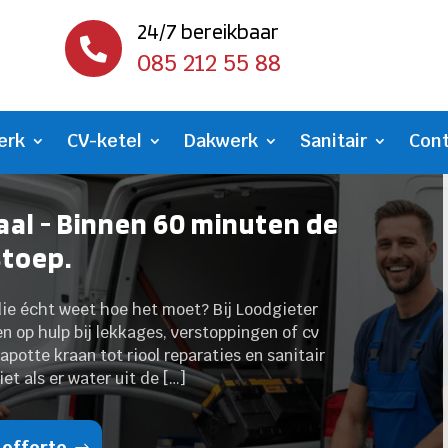
24/7 bereikbaar

085 212 55 88
erk
CV-ketel
Dakwerk
Sanitair
Con
aal - Binnen 60 minuten de
stoep.
 die écht weet hoe het moet? Bij Loodgieter
en op hulp bij lekkages, verstoppingen of cv
potte kraan tot riool reparaties en sanitair
iet als er water uit de […]
 offerte