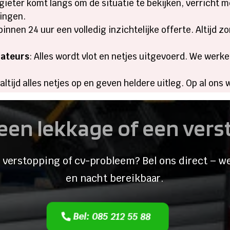
gieter komt langs om de situatie te bekijken, verricht 
ingen.
t binnen 24 uur een volledig inzichtelijke offerte. Altijd
lateurs
: Alles wordt vlot en netjes uitgevoerd. We werk
altijd alles netjes op en geven heldere uitleg. Op al ons w
een lekkage of een ver
 verstopping of cv-probleem? Bel ons direct – we
en nacht bereikbaar.
Bel: 085 212 55 88