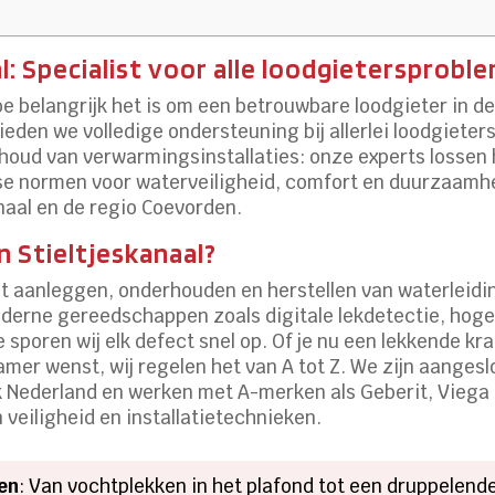
l: Specialist voor alle loodgietersprobl
oe belangrijk het is om een betrouwbare loodgieter in d
ieden we volledige ondersteuning bij allerlei loodgiete
houd van verwarmingsinstallaties: onze experts lossen 
gse normen voor waterveiligheid, comfort en duurzaamh
naal en de regio Coevorden.
n Stieltjeskanaal?
t aanleggen, onderhouden en herstellen van waterleiding
moderne gereedschappen zoals digitale lekdetectie, hog
sporen wij elk defect snel op. Of je nu een lekkende kr
mer wenst, wij regelen het van A tot Z. We zijn aangeslo
Nederland en werken met A-merken als Geberit, Viega en
 veiligheid en installatietechnieken.
en
: Van vochtplekken in het plafond tot een druppelend