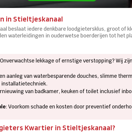
 in Stieltjeskanaal
aal beslaat iedere denkbare loodgietersklus, groot of kl
len waterleidingen in ouderwetse boerderijen tot het p
 Onverwachtse lekkage of ernstige verstopping? Wij zij
s en aanleg van waterbesparende douches, slimme therm
installatietechniek.
vernieuwing van badkamer, keuken of toilet inclusief i
ole
: Voorkom schade en kosten door preventief onderhou
ieters Kwartier in Stieltjeskanaal?