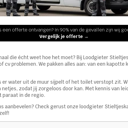
s een offerte ontvangen? In 90% van de gevallen zijn wij g
Vergelijk je offerte →
anaal die écht weet hoe het moet? Bij Loodgieter Stieltje
of cv problemen. We pakken alles aan: van een kapotte kr
ls er water uit de muur sijpelt of het toilet verstopt zit
 netjes, zodat jij zorgeloos door kan. Met kennis van lei
 paraat in de regio.
 aanbevelen? Check gerust onze loodgieter Stieltjesk
elf!