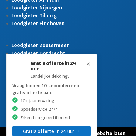
Loodgieter Nijmegen
Loodgieter Tilburg
Loodgieter Eindhoven
Loodgieter Zoetermeer
Loodgieter Dordrecht
Loodgieter Rijswijk
Gratis offerte in 24
M
uur
Loodgieter Schiedam
Landelijke dekking.
Loodgieter Leidschendam
Loodgieter Hilversum
Vraag binnen 10 seconden een
gratis offerte aan.
10+ jaar ervaring
Spoedservice 24/7
Erkend en gecertificeerd
Gratis offerte in 24 uur
© Copyright Loodgieters Kwartier |
Website laten