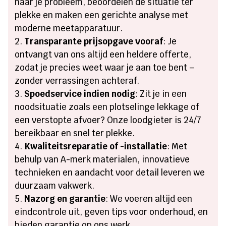
naar je probleem, beoordelen de situatie ter
plekke en maken een gerichte analyse met
moderne meetapparatuur.
Transparante prijsopgave vooraf
: Je
ontvangt van ons altijd een heldere offerte,
zodat je precies weet waar je aan toe bent –
zonder verrassingen achteraf.
Spoedservice indien nodig
: Zit je in een
noodsituatie zoals een plotselinge lekkage of
een verstopte afvoer? Onze loodgieter is 24/7
bereikbaar en snel ter plekke.
Kwaliteitsreparatie of -installatie
: Met
behulp van A-merk materialen, innovatieve
technieken en aandacht voor detail leveren we
duurzaam vakwerk.
Nazorg en garantie
: We voeren altijd een
eindcontrole uit, geven tips voor onderhoud, en
bieden garantie op ons werk.