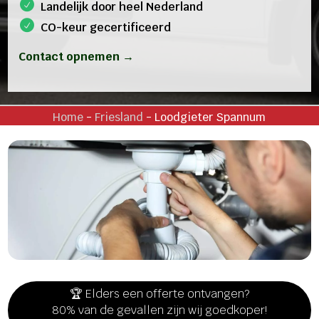
Landelijk door heel Nederland
CO-keur gecertificeerd
Contact opnemen →
Home
-
Friesland
-
Loodgieter Spannum
🏆 Elders een offerte ontvangen?
80% van de gevallen zijn wij goedkoper!