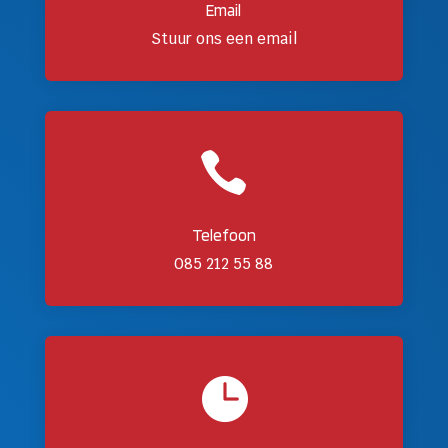
Email
Stuur ons een email

Telefoon
085 212 55 88
