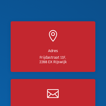

Adres
Frijdastraat 11F,
2288 EX Rijswijk
