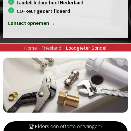
Landelijk door heel Nederland
CO-keur gecertificeerd
Contact opnemen →
Home
-
Friesland
-
Loodgieter Sondel
🏆 Elders een offerte ontvangen?