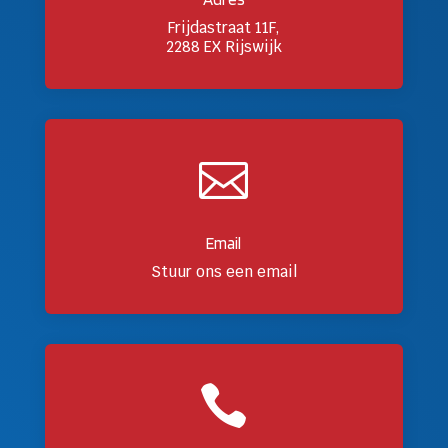
Frijdastraat 11F,
2288 EX Rijswijk

Email
Stuur ons een email
