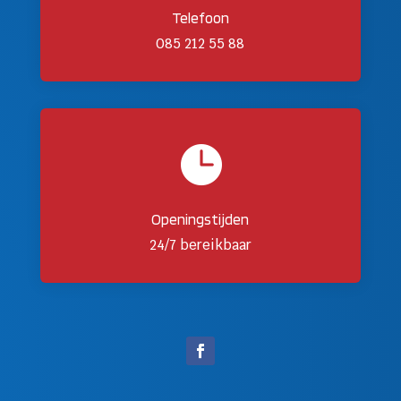
Telefoon
085 212 55 88

Openingstijden
24/7 bereikbaar