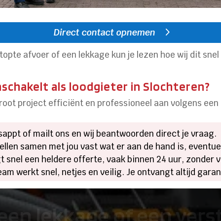
Direct contact opnemen
opte afvoer of een lekkage kun je lezen hoe wij dit sne
nschakelt als loodgieter in Slochteren?
groot project efficiënt en professioneel aan volgens ee
tsappt of mailt ons en wij beantwoorden direct je vraag.
stellen samen met jou vast wat er aan de hand is, eventue
gt snel een heldere offerte, vaak binnen 24 uur, zonder 
eam werkt snel, netjes en veilig. Je ontvangt altijd gara
een lekkage of een ver