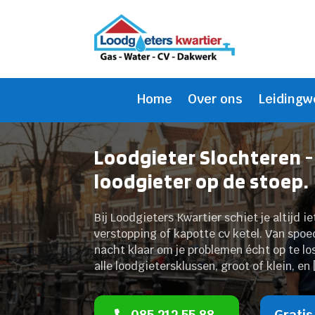
Home
Over ons
Leidingw
Loodgieter Slochteren -
loodgieter op de stoep.
Bij Loodgieters Kwartier schiet je altijd i
verstopping of kapotte cv ketel. Van spoe
nacht klaar om je problemen écht op te loss
alle loodgietersklussen, groot of klein, en 
085 212 55 88
Gratis