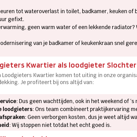
geuren tot wateroverlast in toilet, badkamer, keuken of
ur gefixt.
erwarming, geen warm water of een lekkende radiator?
Modernisering van je badkamer of keukenkraan snel gereg
ieters Kwartier als loodgieter Slochte
Loodgieters Kwartier komen tot uiting in onze organisati
ekking. Je profiteert bij ons altijd van:
service
: Dus geen wachttijden, ook in het weekend of ‘s
e loodgieters
: Ons team combineert praktijkervaring 
safspraken
: Geen verborgen kosten, dus je weet altijd wa
heid
: Wij stoppen niet totdat het echt goed is.