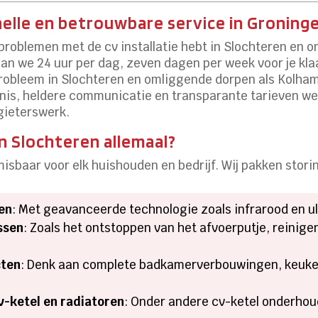
elle en betrouwbare service in Groning
problemen met de cv installatie hebt in Slochteren en o
aan we 24 uur per dag, zeven dagen per week voor je kl
probleem in Slochteren en omliggende dorpen als Kolha
nis, heldere communicatie en transparante tarieven wee
gieterswerk.
n Slochteren allemaal?
misbaar voor elk huishouden en bedrijf. Wij pakken stor
en
: Met geavanceerde technologie zoals infrarood en u
ssen
: Zoals het ontstoppen van het afvoerputje, reinigen
cten
: Denk aan complete badkamerverbouwingen, keuken
-ketel en radiatoren
: Onder andere cv-ketel onderhou