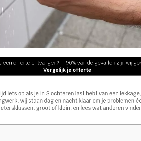
s een offerte ontvangen? In 90% van de gevallen zijn wij g
Vergelijk je offerte →
tijd iets op als je in Slochteren last hebt van een lekkag
ngwerk, wij staan dag en nacht klaar om je problemen éc
odgietersklussen, groot of klein, en lees wat anderen vind