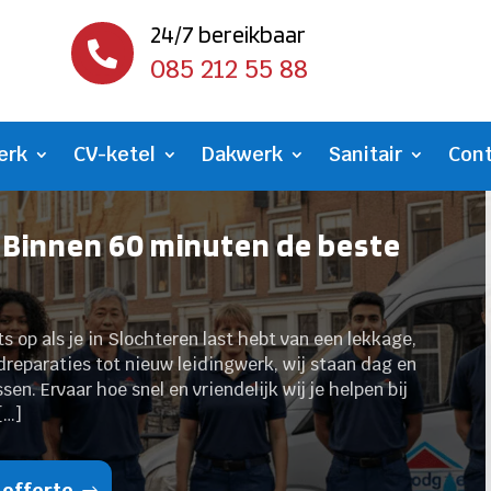
24/7 bereikbaar

085 212 55 88
erk
CV-ketel
Dakwerk
Sanitair
Con
 Binnen 60 minuten de beste
ets op als je in Slochteren last hebt van een lekkage,
dreparaties tot nieuw leidingwerk, wij staan dag en
en. Ervaar hoe snel en vriendelijk wij je helpen bij
[…]
 offerte