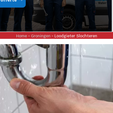
Home
-
Groningen
-
Loodgieter Slochteren