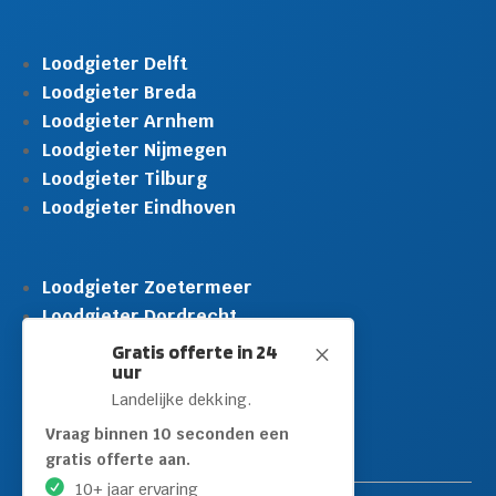
Loodgieter Delft
Loodgieter Breda
Loodgieter Arnhem
Loodgieter Nijmegen
Loodgieter Tilburg
Loodgieter Eindhoven
Loodgieter Zoetermeer
Loodgieter Dordrecht
Loodgieter Rijswijk
Gratis offerte in 24
M
uur
Loodgieter Schiedam
Landelijke dekking.
Loodgieter Leidschendam
Loodgieter Hilversum
Vraag binnen 10 seconden een
gratis offerte aan.
10+ jaar ervaring