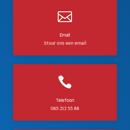

Email
Stuur ons een email

Telefoon
085 212 55 88