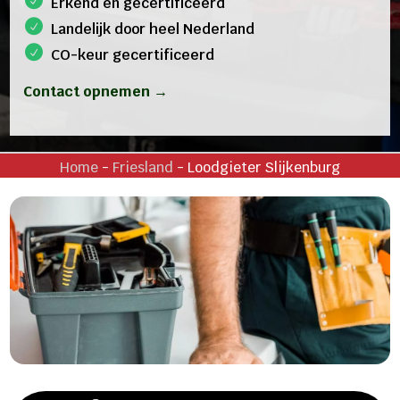
Erkend en gecertificeerd
Landelijk door heel Nederland
CO-keur gecertificeerd
Contact opnemen →
Home
-
Friesland
-
Loodgieter Slijkenburg