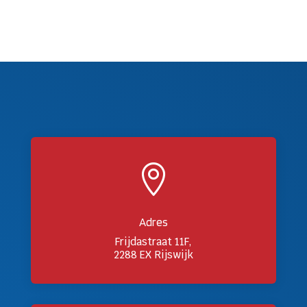

Adres
Frijdastraat 11F,
2288 EX Rijswijk