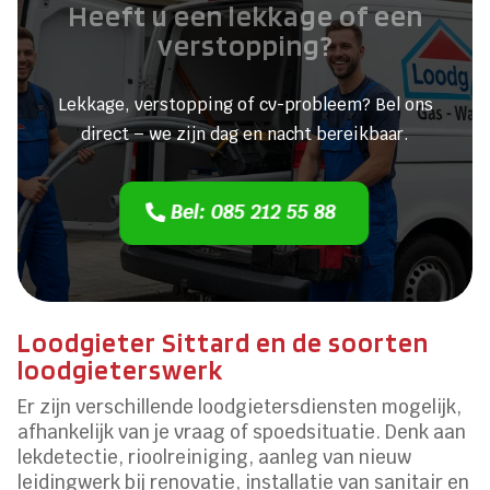
Heeft u een lekkage of een
verstopping?
Lekkage, verstopping of cv-probleem? Bel ons
direct – we zijn dag en nacht bereikbaar.
Bel: 085 212 55 88
Loodgieter Sittard en de soorten
loodgieterswerk
Er zijn verschillende loodgietersdiensten mogelijk,
afhankelijk van je vraag of spoedsituatie. Denk aan
lekdetectie, rioolreiniging, aanleg van nieuw
leidingwerk bij renovatie, installatie van sanitair en