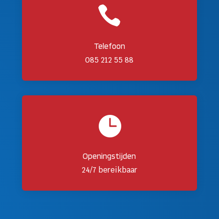

Telefoon
085 212 55 88

Openingstijden
24/7 bereikbaar