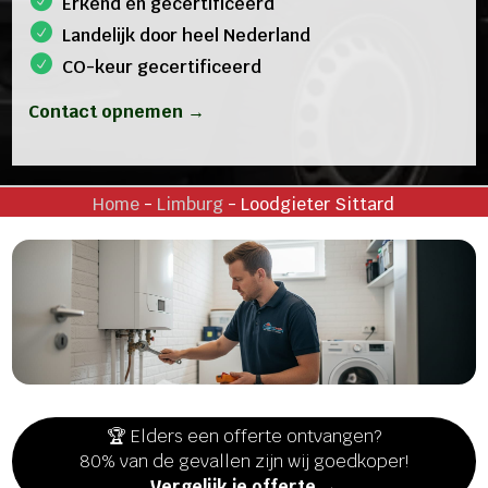
Erkend en gecertificeerd
Landelijk door heel Nederland
CO-keur gecertificeerd
Contact opnemen →
Home
-
Limburg
-
Loodgieter Sittard
🏆 Elders een offerte ontvangen?
80% van de gevallen zijn wij goedkoper!
Vergelijk je offerte →