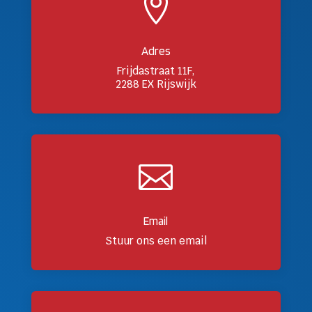

Adres
Frijdastraat 11F,
2288 EX Rijswijk

Email
Stuur ons een email